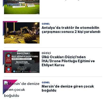
GENEL
Antalya'da traktör ile otomobilin
çarpışması sonucu 2 kişi yaralandı
DÜZIÇI
Ülkü Ocakları Düziçi’nden
İHA/Drone Pilotluğu Eğitimi ve
Ehliyet Kursu
GENEL
Mersin'de denize giren çocuk
boğuldu