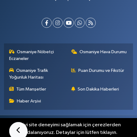
Osmaniye Nöbetçi
Osmaniye Hava Durumu
Eczaneler
Osmaniye Trafik
Puan Durumu ve Fikstür
Yoğunluk Haritası
Tüm Manşetler
Son Dakika Haberleri
Haber Arşivi
Künye
İletişim
Gizlilik Sözleşmesi
En iyi site deneyimi sağlamak için çerezlerden
faydalanıyoruz. Detaylar için lütfen tıklayın.