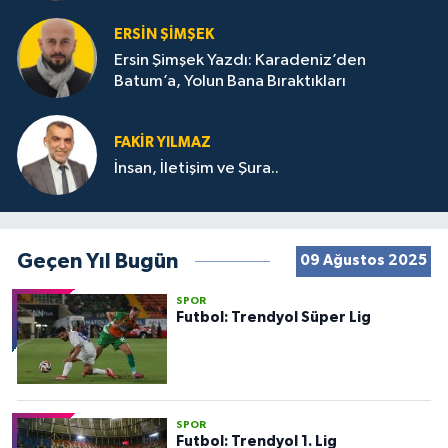
ERSIN ŞIMŞEK
Ersin Şimşek Yazdı: Karadeniz’den
Batum’a, Yolun Bana Bıraktıkları
FAKIR YILMAZ
İnsan, İletişim ve Şura..
Geçen Yıl Bugün
09 Ağustos 2025
SPOR
Futbol: Trendyol Süper Lig
SPOR
Futbol: Trendyol 1. Lig