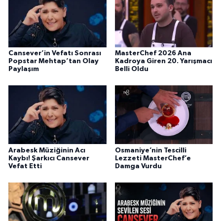
Cansever’in Vefatı Sonrası
MasterChef 2026 Ana
Popstar Mehtap’tan Olay
Kadroya Giren 20. Yarışmacı
Paylaşım
Belli Oldu
Arabesk Müziğinin Acı
Osmaniye’nin Tescilli
Kaybı! Şarkıcı Cansever
Lezzeti MasterChef’e
Vefat Etti
Damga Vurdu