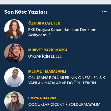
Son Köşe Yazıları
ÖZNUR ATAYETER
PKK Dosyası Kapanırken İran Denklemi
Açılıyor mu?
MÜRVET YAZICI KAZGI
UYGAR İÇİN EL ELE
MEHMET MARAŞANLI
ÖN LİSANS BÖLÜMLERİNİN ÖNEMİ, EN SIK
YAPILAN HATALAR VE DOĞRU TERCİH
STRATEJİLERİ
EMIYRA BAYRAK
ÇOCUKLAR ÇİÇEKTİR SOLDURMAYALIM