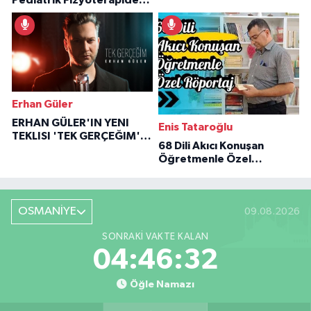
İlham Veren Hikâyeler
Erhan Güler
ERHAN GÜLER'IN YENI
Enis Tataroğlu
TEKLISI 'TEK GERÇEĞIM'LE
68 Dili Akıcı Konuşan
BÜYÜK DÖNÜŞÜ
Öğretmenle Özel
Röportaj
OSMANİYE
09.08.2026
SONRAKI VAKTE KALAN
04:46:31
Öğle Namazı