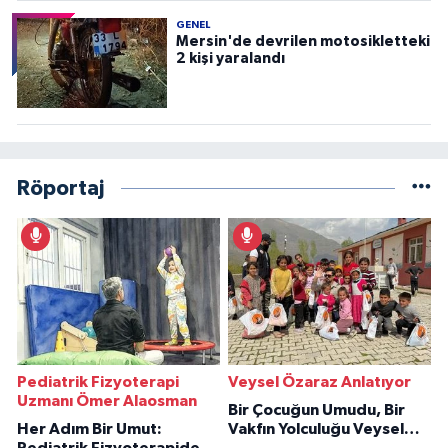
GENEL
Mersin'de devrilen motosikletteki
2 kişi yaralandı
Röportaj
Pediatrik Fizyoterapi
Veysel Özaraz Anlatıyor
Uzmanı Ömer Alaosman
Bir Çocuğun Umudu, Bir
Her Adım Bir Umut:
Vakfın Yolculuğu Veysel
Pediatrik Fizyoterapiden
Özaraz Anlatıyor