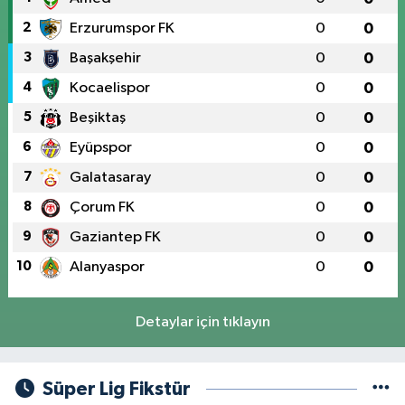
2
Erzurumspor FK
0
0
3
Başakşehir
0
0
4
Kocaelispor
0
0
5
Beşiktaş
0
0
6
Eyüpspor
0
0
7
Galatasaray
0
0
8
Çorum FK
0
0
9
Gaziantep FK
0
0
10
Alanyaspor
0
0
Detaylar için tıklayın
Süper Lig Fikstür