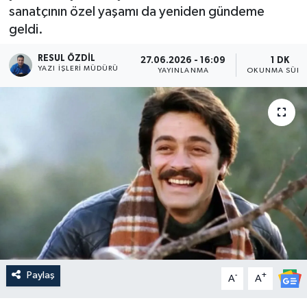
sanatçının özel yaşamı da yeniden gündeme
geldi.
RESUL ÖZDIL
27.06.2026 - 16:09
1 DK
YAZI İŞLERI MÜDÜRÜ
YAYINLANMA
OKUNMA SÜRE
Paylaş
-
+
A
A