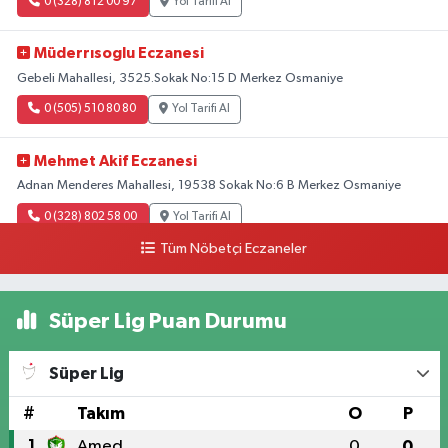
0 (328) 812 00 97
Yol Tarifi Al
Müderrısoglu Eczanesi
Gebeli Mahallesi, 3525.Sokak No:15 D Merkez Osmaniye
0 (505) 510 80 80
Yol Tarifi Al
Mehmet Akif Eczanesi
Adnan Menderes Mahallesi, 19538 Sokak No:6 B Merkez Osmaniye
0 (328) 802 58 00
Yol Tarifi Al
Tüm Nöbetçi Eczaneler
Süper Lig Puan Durumu
Süper Lig
#
Takım
O
P
1
Amed
0
0