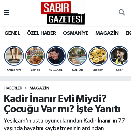
GENEL
Osmaniye Nöbetçi Eczaneler
GENEL
ÖZEL HABER
OSMANİYE
MAGAZİN
E
ÖZEL HABER
Osmaniye Hava Durumu
OSMANİYE
Osmaniye Trafik Yoğunluk Haritası
MAGAZİN
Süper Lig Puan Durumu ve Fikstür
Osmaniye
Yemek
MAGAZİN
KÜLTÜR
Ekonomi
Spor
EKONOMİ
Tüm Manşetler
HABERLER
MAGAZİN
Kadir İnanır Evli Miydi?
SPOR
Son Dakika Haberleri
Çocuğu Var mı? İşte Yanıtı
RESMİ İLANLAR
Haber Arşivi
Yeşilçam'ın usta oyuncularından Kadir İnanır'ın 77
yaşında hayatını kaybetmesinin ardından