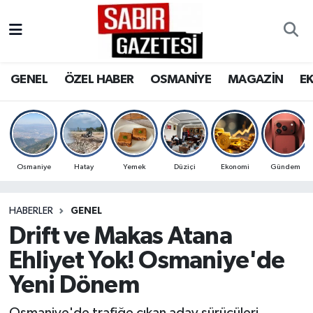
GENEL
Osmaniye Nöbetçi Eczaneler
GENEL
ÖZEL HABER
OSMANİYE
MAGAZİN
E
ÖZEL HABER
Osmaniye Hava Durumu
OSMANİYE
Osmaniye Trafik Yoğunluk Haritası
MAGAZİN
Süper Lig Puan Durumu ve Fikstür
Osmaniye
Hatay
Yemek
Düziçi
Ekonomi
Gündem
EKONOMİ
Tüm Manşetler
HABERLER
GENEL
Drift ve Makas Atana
SPOR
Son Dakika Haberleri
Ehliyet Yok! Osmaniye'de
RESMİ İLANLAR
Haber Arşivi
Yeni Dönem
Osmaniye'de trafiğe çıkan aday sürücüleri