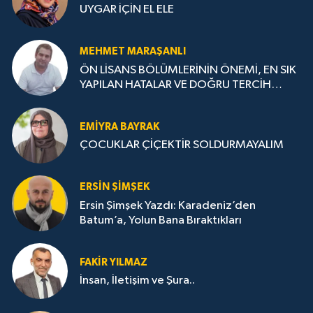
UYGAR İÇİN EL ELE
MEHMET MARAŞANLI
ÖN LİSANS BÖLÜMLERİNİN ÖNEMİ, EN SIK
YAPILAN HATALAR VE DOĞRU TERCİH
STRATEJİLERİ
EMIYRA BAYRAK
ÇOCUKLAR ÇİÇEKTİR SOLDURMAYALIM
ERSIN ŞIMŞEK
Ersin Şimşek Yazdı: Karadeniz’den
Batum’a, Yolun Bana Bıraktıkları
FAKIR YILMAZ
İnsan, İletişim ve Şura..