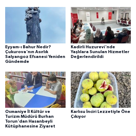
Eyyam-ı Bahur Nedir?
Kadirli Huzurevi'nde
Çukurova'nın Asırlık
Yaşlılara Sunulan Hizmetler
Salyangoz Efsanesi Yeniden
Değerlendirildi
Gündemde
Osmaniye İl Kültür ve
Karlısu İnciri Lezzetiyle Öne
Turizm Müdürü Burhan
Çıkıyor
Torun'dan Hasanbeyli
Kütüphanesine Ziyaret