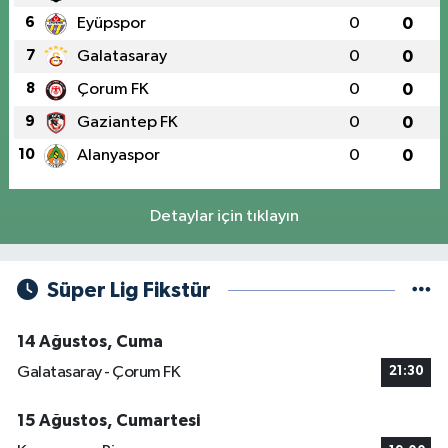
6
Eyüpspor
0
0
7
Galatasaray
0
0
8
Çorum FK
0
0
9
Gaziantep FK
0
0
10
Alanyaspor
0
0
Detaylar için tıklayın
Süper Lig Fikstür
14 Ağustos, Cuma
Galatasaray - Çorum FK
21:30
15 Ağustos, Cumartesi