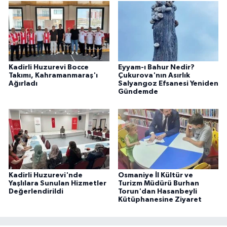
Kadirli Huzurevi Bocce
Eyyam-ı Bahur Nedir?
Takımı, Kahramanmaraş'ı
Çukurova'nın Asırlık
Ağırladı
Salyangoz Efsanesi Yeniden
Gündemde
Kadirli Huzurevi'nde
Osmaniye İl Kültür ve
Yaşlılara Sunulan Hizmetler
Turizm Müdürü Burhan
Değerlendirildi
Torun'dan Hasanbeyli
Kütüphanesine Ziyaret