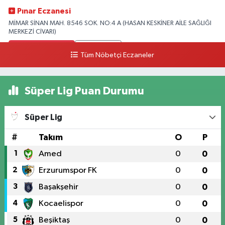
Pınar Eczanesi
MİMAR SİNAN MAH. 8546 SOK. NO:4 A (HASAN KESKİNER AİLE SAĞLIĞI
MERKEZİ CİVARI)
0 (328) 826 04 73
Yol Tarifi Al
Tüm Nöbetçi Eczaneler
Süper Lig Puan Durumu
Süper Lig
#
Takım
O
P
1
Amed
0
0
2
Erzurumspor FK
0
0
3
Başakşehir
0
0
4
Kocaelispor
0
0
5
Beşiktaş
0
0