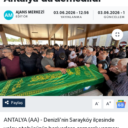
AJANS MERKEZI
03.06.2026 - 12:56
03.06.2026 - 13
EDITÖR
YAYINLANMA
GÜNCELLEME
Paylaş
-
+
A
A
ANTALYA (AA) - Denizli'nin Sarayköy ilçesinde