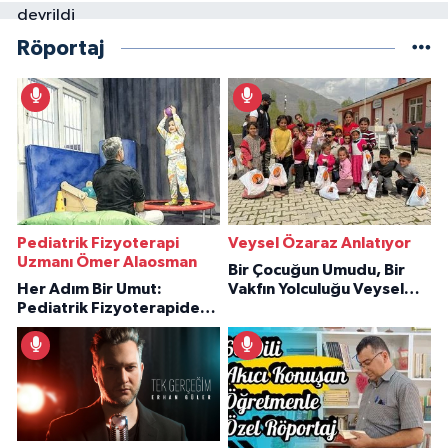
Röportaj
Pediatrik Fizyoterapi
Veysel Özaraz Anlatıyor
Uzmanı Ömer Alaosman
Bir Çocuğun Umudu, Bir
Her Adım Bir Umut:
Vakfın Yolculuğu Veysel
Pediatrik Fizyoterapiden
Özaraz Anlatıyor
İlham Veren Hikâyeler