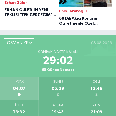
Erhan Güler
ERHAN GÜLER'IN YENI
Enis Tataroğlu
TEKLISI 'TEK GERÇEĞIM'LE
68 Dili Akıcı Konuşan
BÜYÜK DÖNÜŞÜ
Öğretmenle Özel
Röportaj
OSMANİYE
08.08.2026
SONRAKI VAKTE KALAN
29:01
Güneş Namazı
İMSAK
GÜNEŞ
ÖĞLE
04:07
05:39
12:46
İKINDI
AKŞAM
YATSI
16:32
19:43
21:09