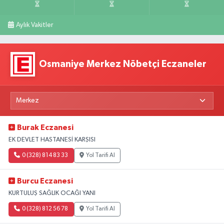
Aylık Vakitler
Osmaniye Merkez Nöbetçi Eczaneler
Burak Eczanesi
EK DEVLET HASTANESİ KARŞISI
0 (328) 814 83 33
Yol Tarifi Al
Burcu Eczanesi
KURTULUŞ SAĞLIK OCAĞI YANI
0 (328) 812 56 78
Yol Tarifi Al