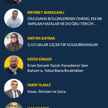
MEHMET MARAŞANLI
ÖN LİSANS BÖLÜMLERİNİN ÖNEMİ, EN SIK
YAPILAN HATALAR VE DOĞRU TERCİH
STRATEJİLERİ
EMIYRA BAYRAK
ÇOCUKLAR ÇİÇEKTİR SOLDURMAYALIM
ERSIN ŞIMŞEK
Ersin Şimşek Yazdı: Karadeniz’den
Batum’a, Yolun Bana Bıraktıkları
FAKIR YILMAZ
İnsan, İletişim ve Şura..