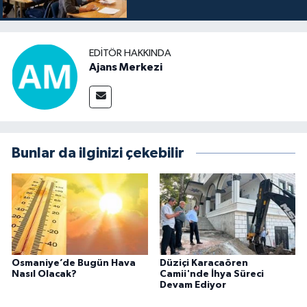
EDITÖR HAKKINDA
Ajans Merkezi
Bunlar da ilginizi çekebilir
Osmaniye’de Bugün Hava
Düziçi Karacaören
Nasıl Olacak?
Camii'nde İhya Süreci
Devam Ediyor