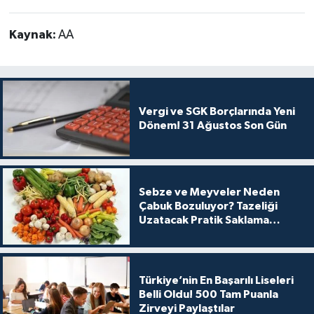
Kaynak:
AA
Vergi ve SGK Borçlarında Yeni
Dönem! 31 Ağustos Son Gün
Sebze ve Meyveler Neden
Çabuk Bozuluyor? Tazeliği
Uzatacak Pratik Saklama
Yöntemleri
Türkiye’nin En Başarılı Liseleri
Belli Oldu! 500 Tam Puanla
Zirveyi Paylaştılar