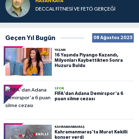
HASAN KAYA
DECCAL FİTNESİ VE FETÖ GERÇEĞİ
Geçen Yıl Bugün
08 Ağustos 2025
YAŞAM
16 Yaşında Piyango Kazandı,
Milyonları Kaybettikten Sonra
Huzuru Buldu
SPOR
FIFA'dan Adana Demirspor'a 6
puan silme cezası
KAHRAMANMARAŞ
Kahramanmaraş’ta Murat Kekilli
konser verdi