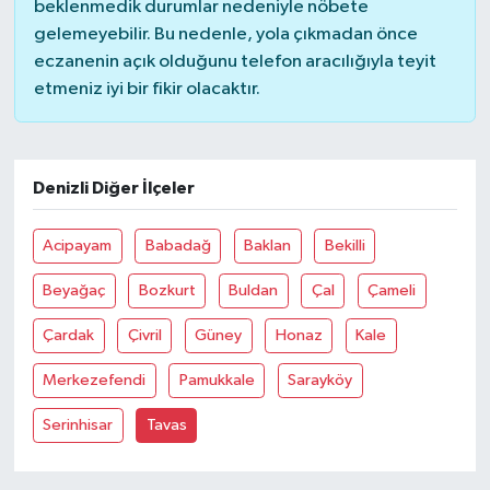
beklenmedik durumlar nedeniyle nöbete
gelemeyebilir. Bu nedenle, yola çıkmadan önce
eczanenin açık olduğunu telefon aracılığıyla teyit
etmeniz iyi bir fikir olacaktır.
Denizli Diğer İlçeler
Acipayam
Babadağ
Baklan
Bekilli
Beyağaç
Bozkurt
Buldan
Çal
Çameli
Çardak
Çivril
Güney
Honaz
Kale
Merkezefendi
Pamukkale
Sarayköy
Serinhisar
Tavas