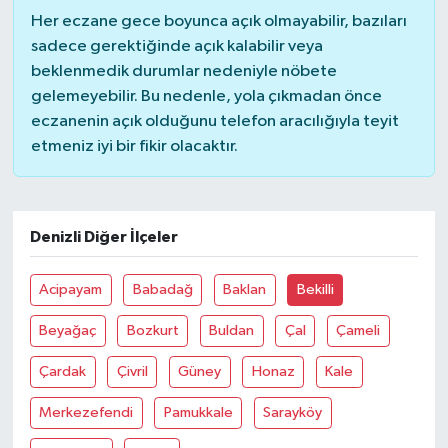
Her eczane gece boyunca açık olmayabilir, bazıları
sadece gerektiğinde açık kalabilir veya
beklenmedik durumlar nedeniyle nöbete
gelemeyebilir. Bu nedenle, yola çıkmadan önce
eczanenin açık olduğunu telefon aracılığıyla teyit
etmeniz iyi bir fikir olacaktır.
Denizli Diğer İlçeler
Acipayam
Babadağ
Baklan
Bekilli
Beyağaç
Bozkurt
Buldan
Çal
Çameli
Çardak
Çivril
Güney
Honaz
Kale
Merkezefendi
Pamukkale
Sarayköy