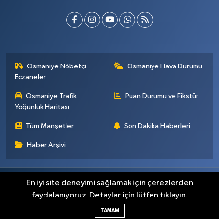
Osmaniye Nöbetçi
Osmaniye Hava Durumu
Eczaneler
Osmaniye Trafik
Puan Durumu ve Fikstür
Yoğunluk Haritası
Tüm Manşetler
Son Dakika Haberleri
Haber Arşivi
Künye
İletişim
Gizlilik Sözleşmesi
En iyi site deneyimi sağlamak için çerezlerden
faydalanıyoruz. Detaylar için lütfen tıklayın.
Haber Yazılımı:
TE Bilişim
TAMAM