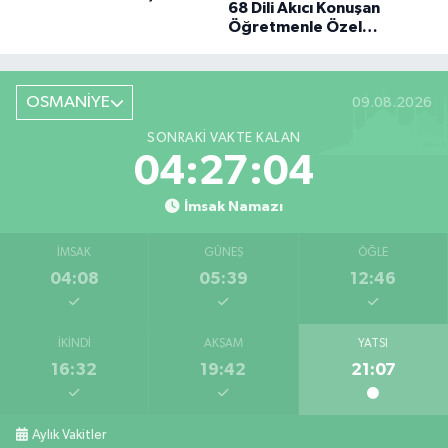
68 Dili Akıcı Konuşan
BÜYÜK DÖNÜŞÜ
Öğretmenle Özel
Röportaj
OSMANİYE
09.08.2026
SONRAKI VAKTE KALAN
04:27:03
İmsak Namazı
İMSAK
GÜNEŞ
ÖĞLE
04:08
05:39
12:46
İKINDI
AKŞAM
YATSI
16:32
19:42
21:07
Aylık Vakitler