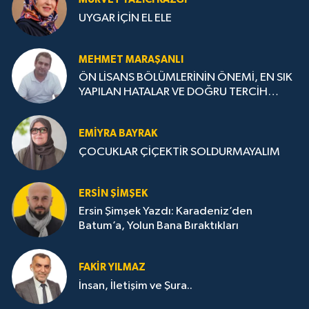
UYGAR İÇİN EL ELE
MEHMET MARAŞANLI
ÖN LİSANS BÖLÜMLERİNİN ÖNEMİ, EN SIK
YAPILAN HATALAR VE DOĞRU TERCİH
STRATEJİLERİ
EMIYRA BAYRAK
ÇOCUKLAR ÇİÇEKTİR SOLDURMAYALIM
ERSIN ŞIMŞEK
Ersin Şimşek Yazdı: Karadeniz’den
Batum’a, Yolun Bana Bıraktıkları
FAKIR YILMAZ
İnsan, İletişim ve Şura..