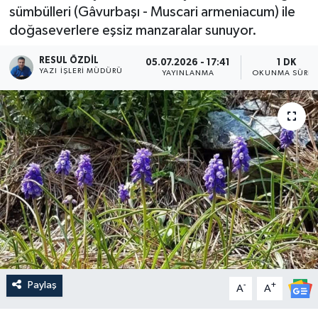
sümbülleri (Gâvurbaşı - Muscari armeniacum) ile
doğaseverlere eşsiz manzaralar sunuyor.
RESUL ÖZDIL
05.07.2026 - 17:41
1 DK
YAZI İŞLERI MÜDÜRÜ
YAYINLANMA
OKUNMA SÜRES
Paylaş
-
+
A
A