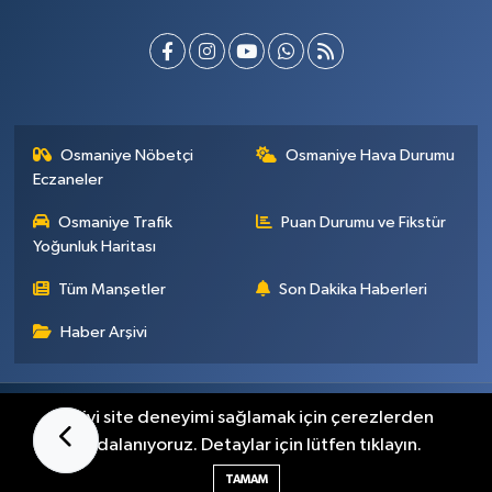
Osmaniye Nöbetçi
Osmaniye Hava Durumu
Eczaneler
Osmaniye Trafik
Puan Durumu ve Fikstür
Yoğunluk Haritası
Tüm Manşetler
Son Dakika Haberleri
Haber Arşivi
Künye
İletişim
Gizlilik Sözleşmesi
En iyi site deneyimi sağlamak için çerezlerden
faydalanıyoruz. Detaylar için lütfen tıklayın.
Haber Yazılımı:
TE Bilişim
TAMAM