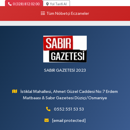
0 (328) 812 02 00
Yol Tarifi Al
Tüm Nöbetçi Eczaneler
SABIR GAZETESİ 2023
İstiklal Mahallesi, Ahmet Güzel Caddesi No:7 Erdem
Matbaası & Sabır Gazetesi Düziçi/Osmaniye
0552 551 53 53
[email protected]