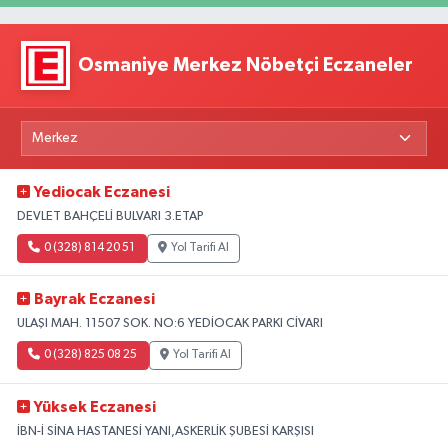
Osmaniye Merkez Nöbetçi Eczaneler
Yediocak Eczanesi
DEVLET BAHÇELİ BULVARI 3.ETAP
0 (328) 814 20 51
Yol Tarifi Al
Bayrak Eczanesi
ULAŞI MAH. 11507 SOK. NO:6 YEDİOCAK PARKI CİVARI
0 (328) 825 08 25
Yol Tarifi Al
Yüksek Eczanesi
İBN-İ SİNA HASTANESİ YANI,ASKERLİK ŞUBESİ KARŞISI