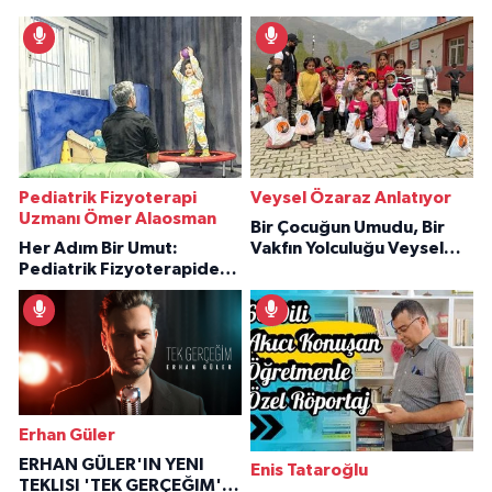
Pediatrik Fizyoterapi
Veysel Özaraz Anlatıyor
Uzmanı Ömer Alaosman
Bir Çocuğun Umudu, Bir
Her Adım Bir Umut:
Vakfın Yolculuğu Veysel
Pediatrik Fizyoterapiden
Özaraz Anlatıyor
İlham Veren Hikâyeler
Erhan Güler
ERHAN GÜLER'IN YENI
Enis Tataroğlu
TEKLISI 'TEK GERÇEĞIM'LE