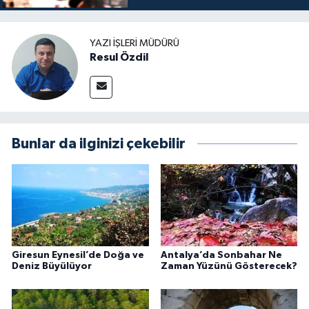
YAZI İŞLERI MÜDÜRÜ
Resul Özdil
Bunlar da ilginizi çekebilir
Giresun Eynesil’de Doğa ve
Antalya’da Sonbahar Ne
Deniz Büyülüyor
Zaman Yüzünü Gösterecek?