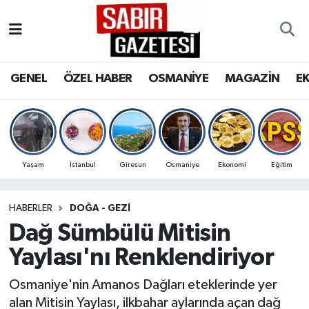
GENEL
Osmaniye Nöbetçi Eczaneler
GENEL
ÖZEL HABER
OSMANİYE
MAGAZİN
E
ÖZEL HABER
Osmaniye Hava Durumu
OSMANİYE
Osmaniye Trafik Yoğunluk Haritası
MAGAZİN
Süper Lig Puan Durumu ve Fikstür
Yaşam
İstanbul
Giresun
Osmaniye
Ekonomi
Eğitim
EKONOMİ
Tüm Manşetler
HABERLER
DOĞA - GEZI
Dağ Sümbülü Mitisin
SPOR
Son Dakika Haberleri
Yaylası'nı Renklendiriyor
RESMİ İLANLAR
Haber Arşivi
Osmaniye'nin Amanos Dağları eteklerinde yer
alan Mitisin Yaylası, ilkbahar aylarında açan dağ