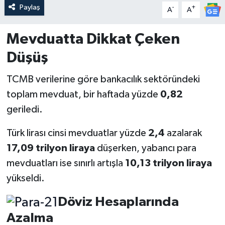
Paylaş
-
+
A
A
Mevduatta Dikkat Çeken
Düşüş
TCMB verilerine göre bankacılık sektöründeki
toplam mevduat, bir haftada yüzde
0,82
geriledi.
Türk lirası cinsi mevduatlar yüzde
2,4
azalarak
17,09 trilyon liraya
düşerken, yabancı para
mevduatları ise sınırlı artışla
10,13 trilyon liraya
yükseldi.
Döviz Hesaplarında
Azalma