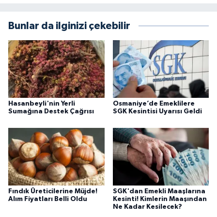
Bunlar da ilginizi çekebilir
Hasanbeyli'nin Yerli
Osmaniye’de Emeklilere
Sumağına Destek Çağrısı
SGK Kesintisi Uyarısı Geldi
Fındık Üreticilerine Müjde!
SGK'dan Emekli Maaşlarına
Alım Fiyatları Belli Oldu
Kesinti! Kimlerin Maaşından
Ne Kadar Kesilecek?