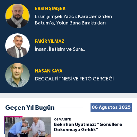
ERSIN ŞIMŞEK
Ersin Şimşek Yazdı: Karadeniz’den
Batum’a, Yolun Bana Bıraktıkları
FAKIR YILMAZ
İnsan, İletişim ve Şura..
HASAN KAYA
DECCAL FİTNESİ VE FETÖ GERÇEĞİ
Geçen Yıl Bugün
06 Ağustos 2025
OSMANIYE
Bekirhan Uyutmaz: “Gönüllere
Dokunmaya Geldik”