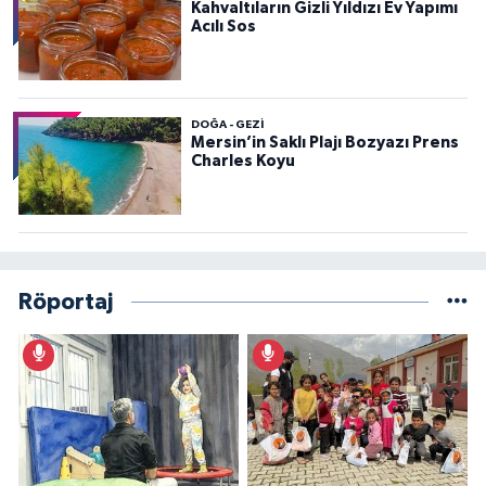
Kahvaltıların Gizli Yıldızı Ev Yapımı
Acılı Sos
DOĞA - GEZI
Mersin’in Saklı Plajı Bozyazı Prens
Charles Koyu
Röportaj