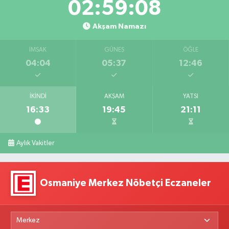
02:59:07
Akşam Namazı
İMSAK
GÜNEŞ
ÖĞLE
04:04
05:37
12:46
İKINDI
AKŞAM
YATSI
16:33
19:45
21:11
Aylık Vakitler
Osmaniye Merkez Nöbetçi Eczaneler