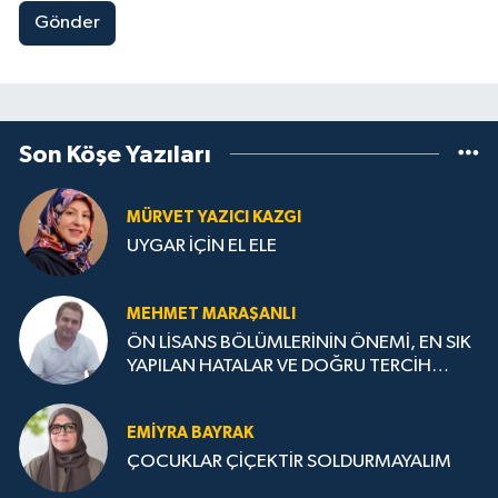
Gönder
Son Köşe Yazıları
MÜRVET YAZICI KAZGI
UYGAR İÇİN EL ELE
MEHMET MARAŞANLI
ÖN LİSANS BÖLÜMLERİNİN ÖNEMİ, EN SIK
YAPILAN HATALAR VE DOĞRU TERCİH
STRATEJİLERİ
EMIYRA BAYRAK
ÇOCUKLAR ÇİÇEKTİR SOLDURMAYALIM