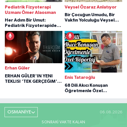
Pediatrik Fizyoterapi
Veysel Özaraz Anlatıyor
Uzmanı Ömer Alaosman
Bir Çocuğun Umudu, Bir
Her Adım Bir Umut:
Vakfın Yolculuğu Veysel
Pediatrik Fizyoterapiden
Özaraz Anlatıyor
İlham Veren Hikâyeler
Erhan Güler
ERHAN GÜLER'IN YENI
Enis Tataroğlu
TEKLISI 'TEK GERÇEĞIM'LE
68 Dili Akıcı Konuşan
BÜYÜK DÖNÜŞÜ
Öğretmenle Özel
Röportaj
OSMANİYE
06.08.2026
SONRAKI VAKTE KALAN