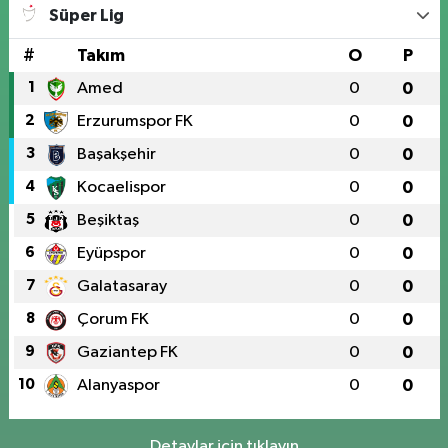
Süper Lig
#
Takım
O
P
1
Amed
0
0
2
Erzurumspor FK
0
0
3
Başakşehir
0
0
4
Kocaelispor
0
0
5
Beşiktaş
0
0
6
Eyüpspor
0
0
7
Galatasaray
0
0
8
Çorum FK
0
0
9
Gaziantep FK
0
0
10
Alanyaspor
0
0
Detaylar için tıklayın