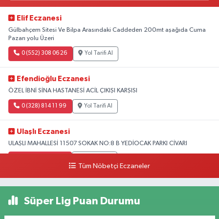
Elif Eczanesi
Gülbahçem Sitesi Ve Bilpa Arasındaki Caddeden 200mt aşağıda Cuma
Pazarı yolu Üzeri
0 (552) 308 06 26
Yol Tarifi Al
Efendioğlu Eczanesi
ÖZEL İBNİ SİNA HASTANESİ ACİL ÇIKIŞI KARŞISI
0 (328) 814 11 99
Yol Tarifi Al
Ulaşlı Eczanesi
ULAŞLI MAHALLESİ 11507 SOKAK NO:8 B YEDİOCAK PARKI CİVARI
0 (546) 158 81 80
Yol Tarifi Al
Tüm Nöbetçi Eczaneler
Süper Lig Puan Durumu