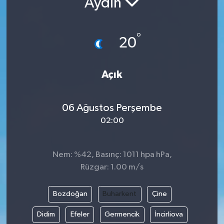
Aydın
°
20
Açık
06 Ağustos Perşembe
02:00
Nem: %42, Basınç: 1011 hpa hPa,
Rüzgar: 1.00 m/s
Bozdoğan
Buharkent
Çine
Didim
Efeler
Germencik
İncirliova