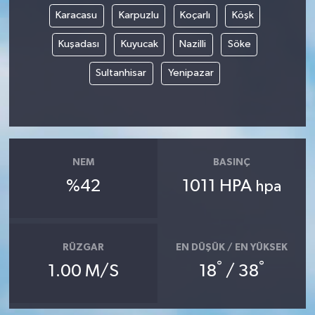
Karacasu
Karpuzlu
Koçarlı
Köşk
Kuşadası
Kuyucak
Nazilli
Söke
Sultanhisar
Yenipazar
NEM
BASINÇ
%42
1011 HPA
hpa
RÜZGAR
EN DÜŞÜK / EN YÜKSEK
°
°
1.00 M/S
18
/ 38