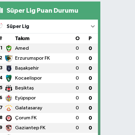
Süper Lig Puan Durumu
Süper Lig
#
Takım
O
P
1
Amed
0
0
2
Erzurumspor FK
0
0
3
Başakşehir
0
0
4
Kocaelispor
0
0
5
Beşiktaş
0
0
6
Eyüpspor
0
0
7
Galatasaray
0
0
8
Çorum FK
0
0
9
Gaziantep FK
0
0