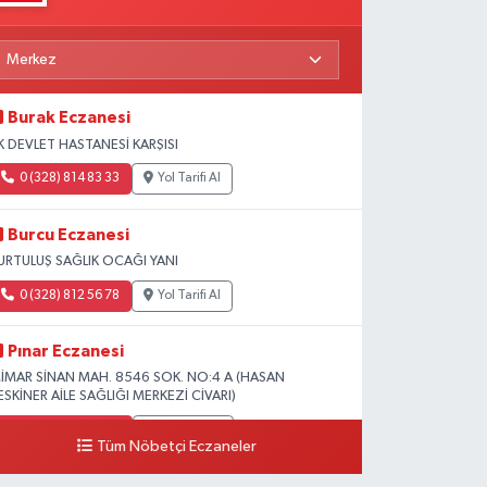
Burak Eczanesi
K DEVLET HASTANESİ KARŞISI
0 (328) 814 83 33
Yol Tarifi Al
Burcu Eczanesi
URTULUŞ SAĞLIK OCAĞI YANI
0 (328) 812 56 78
Yol Tarifi Al
Pınar Eczanesi
İMAR SİNAN MAH. 8546 SOK. NO:4 A (HASAN
ESKİNER AİLE SAĞLIĞI MERKEZİ CİVARI)
0 (328) 826 04 73
Yol Tarifi Al
Tüm Nöbetçi Eczaneler