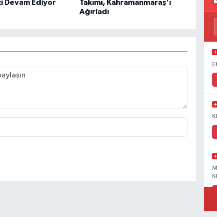
ci Devam Ediyor
Takımı, Kahramanmaraş'ı
Ağırladı
E
K
M
K