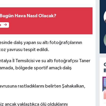
Bugün Hava Nasıl Olacak?
e
inde dalış yapan su altı fotoğrafçılarının
toz yavrusu tespit edildi.
alya İl Temsilcisi ve su altı fotoğrafçısı Taner
lamada, bölgede sportif amaçlı dalış
avrusuna rastladıklarını belirten Şahakalkan,
iz ancak yaklaştıkça ölü olduklarını