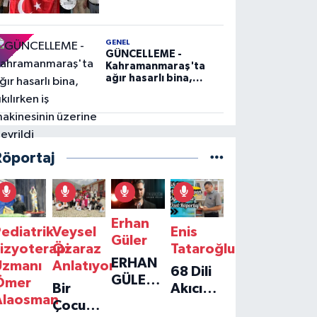
GENEL
GÜNCELLEME -
Kahramanmaraş'ta
ağır hasarlı bina,
yıkılırken iş
makinesinin üzerine
devrildi
Röportaj
Erhan
ediatrik
Veysel
Enis
Güler
izyoterapi
Özaraz
Tataroğlu
ERHAN
Uzmanı
Anlatıyor
68 Dili
GÜLER'IN
Ömer
Bir
Akıcı
YENI
Alaosman
Çocuğun
Konuşan
TEKLISI