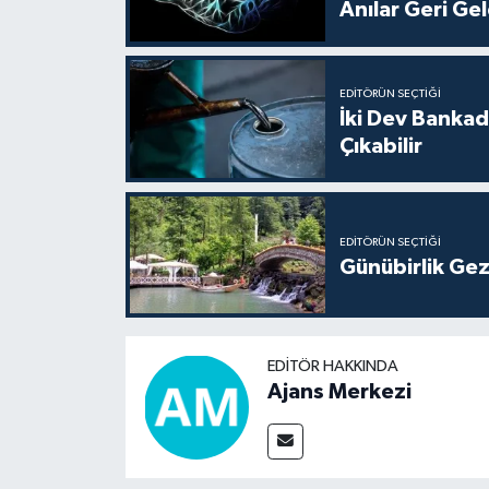
Anılar Geri Gel
EDITÖRÜN SEÇTIĞI
İki Dev Bankad
Çıkabilir
EDITÖRÜN SEÇTIĞI
Günübirlik Gez
EDITÖR HAKKINDA
Ajans Merkezi