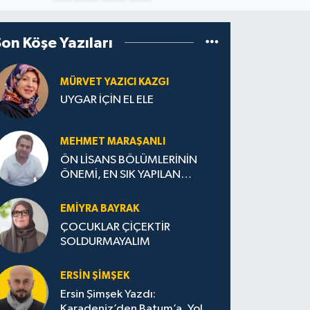
Son Köşe Yazıları
MÜRVET YAZICI KAZGI
UYGAR İÇİN EL ELE
MEHMET MARAŞANLI
ÖN LİSANS BÖLÜMLERİNİN
ÖNEMİ, EN SIK YAPILAN
HATALAR VE DOĞRU TERCİH
STRATEJİLERİ
EMIYRA BAYRAK
ÇOCUKLAR ÇİÇEKTİR
SOLDURMAYALIM
ERSIN ŞIMŞEK
Ersin Şimşek Yazdı:
Karadeniz’den Batum’a, Yolun