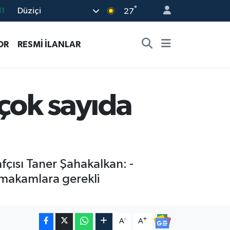
°
Düziçi
27
18
32
OR
RESMİ İLANLAR
38
03
14
 çok sayıda
afçısı Taner Şahakalkan: -
i makamlara gerekli
-
+
A
A