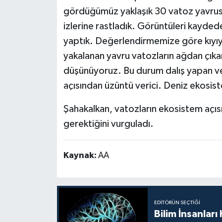
gördüğümüz yaklaşık 30 vatoz yavrusuy
izlerine rastladık. Görüntüleri kaydede
yaptık. Değerlendirmemize göre kıyıya
yakalanan yavru vatozların ağdan çıkar
düşünüyoruz. Bu durum dalış yapan ve su
açısından üzüntü verici. Deniz ekosis
Şahakalkan, vatozların ekosistem açıs
gerektiğini vurguladı.
Kaynak:
AA
EDITÖRÜN SEÇTIĞI
Bilim İnsanlar