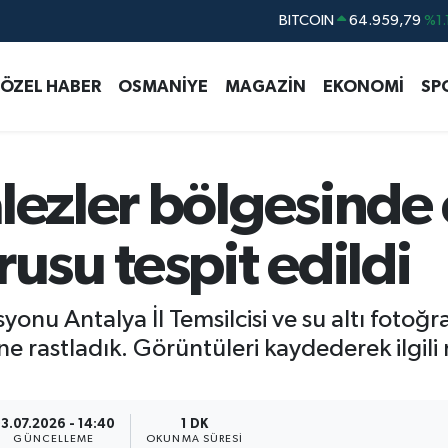
DOLAR
47,7436
%0.
EURO
55,2510
%0.
ÖZEL HABER
OSMANİYE
MAGAZİN
EKONOMİ
SP
STERLİN
64,4811
%0.
GRAM ALTIN
6660.55
%0.
BİST100
13.779
%-
lezler bölgesinde
rusu tespit edildi
syonu Antalya İl Temsilcisi ve su altı fotoğr
ine rastladık. Görüntüleri kaydederek ilgil
3.07.2026 - 14:40
1 DK
GÜNCELLEME
OKUNMA SÜRESI