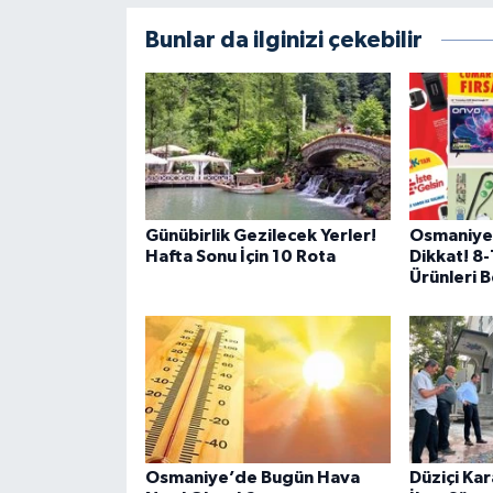
Bunlar da ilginizi çekebilir
Günübirlik Gezilecek Yerler!
Osmaniye
Hafta Sonu İçin 10 Rota
Dikkat! 8
Ürünleri B
Osmaniye’de Bugün Hava
Düziçi Ka