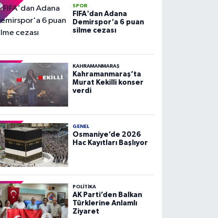
SPOR
FIFA'dan Adana
Demirspor'a 6 puan
silme cezası
KAHRAMANMARAŞ
Kahramanmaraş’ta
Murat Kekilli konser
verdi
GENEL
Osmaniye’de 2026
Hac Kayıtları Başlıyor
POLITIKA
AK Parti’den Balkan
Türklerine Anlamlı
Ziyaret