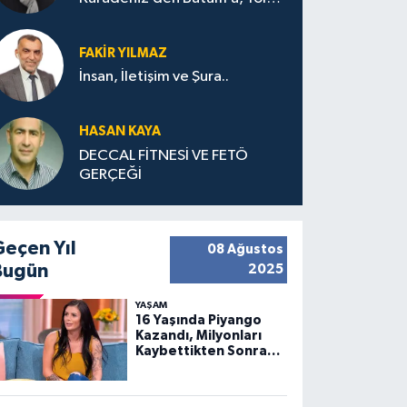
Bana Bıraktıkları
FAKIR YILMAZ
İnsan, İletişim ve Şura..
HASAN KAYA
DECCAL FİTNESİ VE FETÖ
GERÇEĞİ
Geçen Yıl
08 Ağustos
Bugün
2025
YAŞAM
16 Yaşında Piyango
Kazandı, Milyonları
Kaybettikten Sonra
Huzuru Buldu