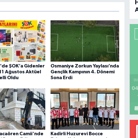
B
P
H
’de ŞOK’a Gidenler
Osmaniye Zorkun Yaylası’nda
-11 Ağustos Aktüel
Gençlik Kampının 4. Dönemi
elli Oldu
Sona Erdi
İM
04
racaören Camii'nde
Kadirli Huzurevi Bocce