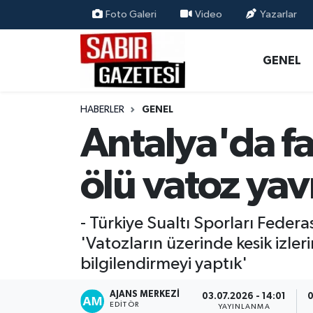
Foto Galeri
Video
Yazarlar
GENEL
Osmaniye Nöbetçi Eczaneler
GENEL
ÖZEL HABER
Osmaniye Hava Durumu
HABERLER
GENEL
OSMANİYE
Osmaniye Trafik Yoğunluk Haritası
Antalya'da fa
MAGAZİN
Süper Lig Puan Durumu ve Fikstür
ölü vatoz yav
EKONOMİ
Tüm Manşetler
- Türkiye Sualtı Sporları Federa
SPOR
Son Dakika Haberleri
'Vatozların üzerinde kesik izler
bilgilendirmeyi yaptık'
RESMİ İLANLAR
Haber Arşivi
AJANS MERKEZI
03.07.2026 - 14:01
0
EDITÖR
YAYINLANMA