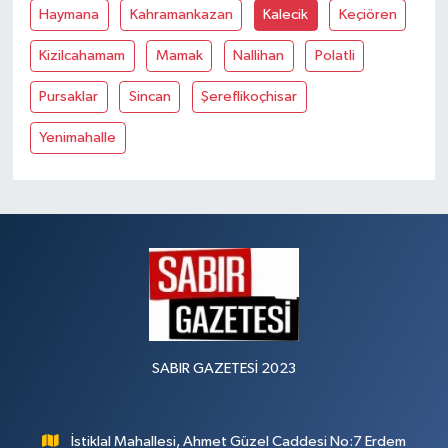
Haymana
Kahramankazan
Kalecik
Keçiören
Kizilcahamam
Mamak
Nallihan
Polatli
Pursaklar
Sincan
Şereflikoçhisar
Yenimahalle
SABIR GAZETESİ 2023
İstiklal Mahallesi, Ahmet Güzel Caddesi No:7 Erdem