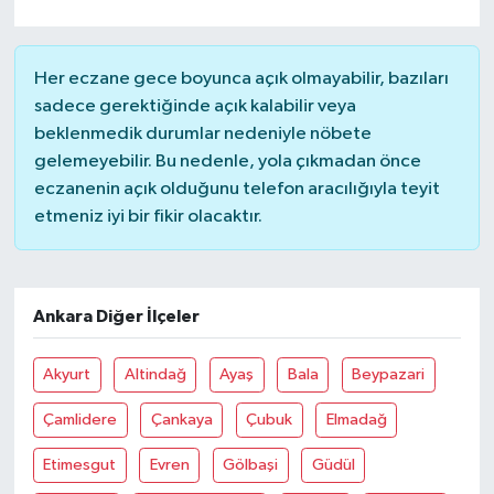
Her eczane gece boyunca açık olmayabilir, bazıları
sadece gerektiğinde açık kalabilir veya
beklenmedik durumlar nedeniyle nöbete
gelemeyebilir. Bu nedenle, yola çıkmadan önce
eczanenin açık olduğunu telefon aracılığıyla teyit
etmeniz iyi bir fikir olacaktır.
Ankara Diğer İlçeler
Akyurt
Altindağ
Ayaş
Bala
Beypazari
Çamlidere
Çankaya
Çubuk
Elmadağ
Etimesgut
Evren
Gölbaşi
Güdül