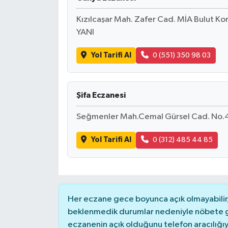
Kızılcaşar Mah. Zafer Cad. MİA Bulut Ko
YANI
Yol Tarifi Al
0 (551) 350 98 03
Şifa Eczanesi
Seğmenler Mah.Cemal Gürsel Cad. No.45
Yol Tarifi Al
0 (312) 485 44 85
Her eczane gece boyunca açık olmayabilir, 
beklenmedik durumlar nedeniyle nöbete g
eczanenin açık olduğunu telefon aracılığıyla 