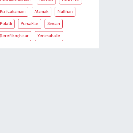
Kizilcahamam
Mamak
Nallihan
Polatli
Pursaklar
Sincan
Şereflikoçhisar
Yenimahalle