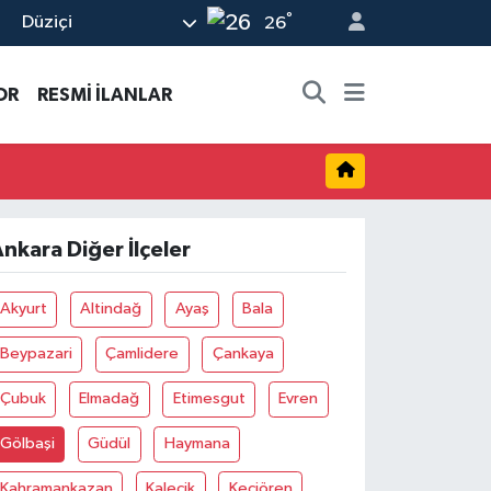
°
Düziçi
26
OR
RESMİ İLANLAR
nkara Diğer İlçeler
Akyurt
Altindağ
Ayaş
Bala
Beypazari
Çamlidere
Çankaya
Çubuk
Elmadağ
Etimesgut
Evren
Gölbaşi
Güdül
Haymana
Kahramankazan
Kalecik
Keçiören