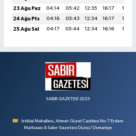
23 Ağu Paz
04:14
05:42
12:35
16:17
19:17
24 Ağu Pts
04:16
05:43
12:34
16:17
19:16
25 Ağu Sal
04:17
05:44
12:34
16:16
19:15
SABIR GAZETESİ 2023
İstiklal Mahallesi, Ahmet Güzel Caddesi No:7 Erdem
Matbaası & Sabır Gazetesi Düziçi/Osmaniye