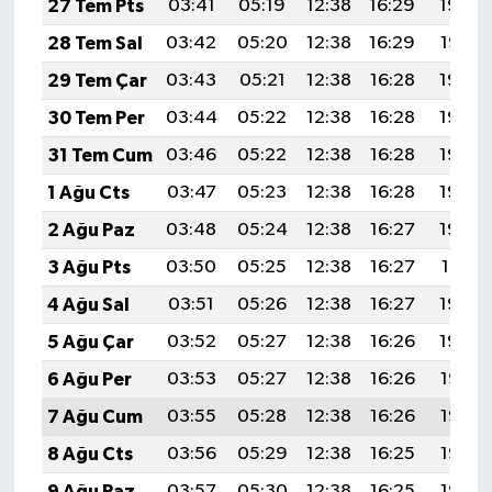
27 Tem Pts
03:41
05:19
12:38
16:29
19:48
28 Tem Sal
03:42
05:20
12:38
16:29
19:47
29 Tem Çar
03:43
05:21
12:38
16:28
19:46
30 Tem Per
03:44
05:22
12:38
16:28
19:45
31 Tem Cum
03:46
05:22
12:38
16:28
19:44
1 Ağu Cts
03:47
05:23
12:38
16:28
19:43
2 Ağu Paz
03:48
05:24
12:38
16:27
19:42
3 Ağu Pts
03:50
05:25
12:38
16:27
19:41
4 Ağu Sal
03:51
05:26
12:38
16:27
19:40
5 Ağu Çar
03:52
05:27
12:38
16:26
19:39
6 Ağu Per
03:53
05:27
12:38
16:26
19:38
7 Ağu Cum
03:55
05:28
12:38
16:26
19:37
8 Ağu Cts
03:56
05:29
12:38
16:25
19:36
9 Ağu Paz
03:57
05:30
12:38
16:25
19:35