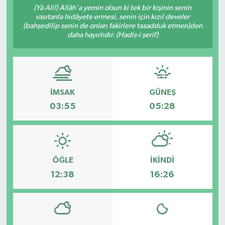
(Yâ Ali!) Allâh'a yemin olsun ki tek bir kişinin senin
vasıtanla hidâyete ermesi, senin için kızıl develer
(bahşedilip senin de onları fakirlere tasadduk etmen)den
daha hayırlıdır. (Hadis-i şerif)
İMSAK
GÜNEŞ
03:55
05:28
ÖĞLE
İKINDI
12:38
16:26