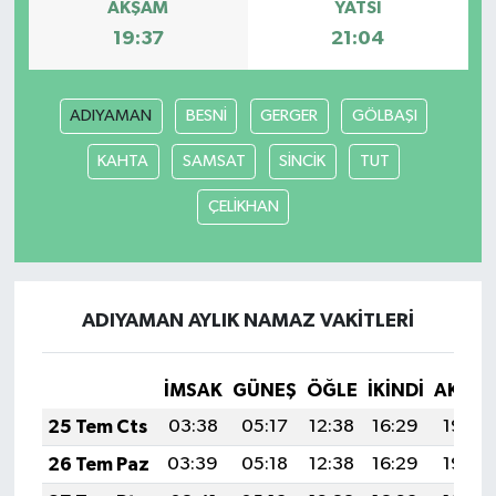
AKŞAM
YATSI
19:37
21:04
ADIYAMAN
BESNİ
GERGER
GÖLBAŞI
KAHTA
SAMSAT
SİNCİK
TUT
ÇELİKHAN
ADIYAMAN AYLIK NAMAZ VAKITLERI
İMSAK
GÜNEŞ
ÖĞLE
İKINDI
AKŞA
25 Tem Cts
03:38
05:17
12:38
16:29
19:50
26 Tem Paz
03:39
05:18
12:38
16:29
19:49