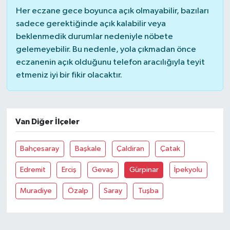
Her eczane gece boyunca açık olmayabilir, bazıları
sadece gerektiğinde açık kalabilir veya
beklenmedik durumlar nedeniyle nöbete
gelemeyebilir. Bu nedenle, yola çıkmadan önce
eczanenin açık olduğunu telefon aracılığıyla teyit
etmeniz iyi bir fikir olacaktır.
Van Diğer İlçeler
Bahçesaray
Başkale
Çaldiran
Çatak
Edremit
Erciş
Gevaş
Gürpinar
İpekyolu
Muradiye
Özalp
Saray
Tuşba