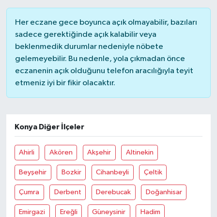
Her eczane gece boyunca açık olmayabilir, bazıları
sadece gerektiğinde açık kalabilir veya
beklenmedik durumlar nedeniyle nöbete
gelemeyebilir. Bu nedenle, yola çıkmadan önce
eczanenin açık olduğunu telefon aracılığıyla teyit
etmeniz iyi bir fikir olacaktır.
Konya Diğer İlçeler
Ahirli
Akören
Akşehir
Altinekin
Beyşehir
Bozkir
Cihanbeyli
Çeltik
Çumra
Derbent
Derebucak
Doğanhisar
Emirgazi
Ereğli
Güneysinir
Hadim