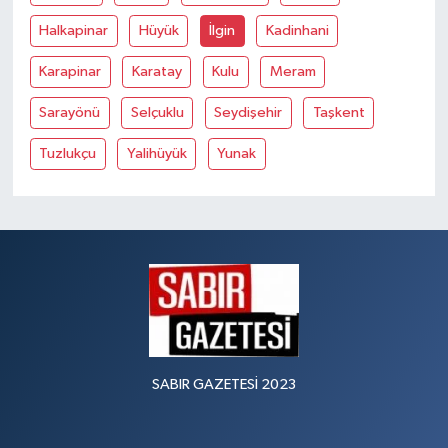
Halkapinar
Hüyük
İlgin
Kadinhani
Karapinar
Karatay
Kulu
Meram
Sarayönü
Selçuklu
Seydişehir
Taşkent
Tuzlukçu
Yalihüyük
Yunak
SABIR GAZETESİ 2023