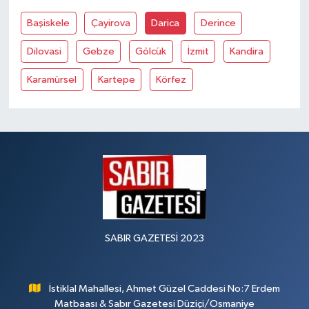
Başiskele
Çayirova
Darica
Derince
Dilovasi
Gebze
Gölcük
İzmit
Kandira
Karamürsel
Kartepe
Körfez
SABIR GAZETESİ 2023
İstiklal Mahallesi, Ahmet Güzel Caddesi No:7 Erdem
Matbaası & Sabır Gazetesi Düziçi/Osmaniye