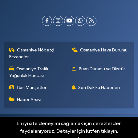
Osmaniye Nöbetçi
Osmaniye Hava Durumu
Eczaneler
Osmaniye Trafik
Puan Durumu ve Fikstür
Yoğunluk Haritası
Tüm Manşetler
Son Dakika Haberleri
Haber Arşivi
Künye
İletişim
Gizlilik Sözleşmesi
En iyi site deneyimi sağlamak için çerezlerden
faydalanıyoruz. Detaylar için lütfen tıklayın.