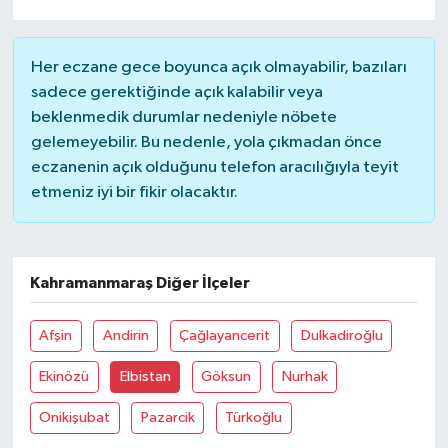
Her eczane gece boyunca açık olmayabilir, bazıları
sadece gerektiğinde açık kalabilir veya
beklenmedik durumlar nedeniyle nöbete
gelemeyebilir. Bu nedenle, yola çıkmadan önce
eczanenin açık olduğunu telefon aracılığıyla teyit
etmeniz iyi bir fikir olacaktır.
Kahramanmaraş Diğer İlçeler
Afşin
Andirin
Çağlayancerit
Dulkadiroğlu
Ekinözü
Elbistan
Göksun
Nurhak
Onikişubat
Pazarcik
Türkoğlu