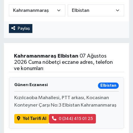
Paylaş
Kahramanmaraş
Elbistan
07 Ağustos
2026 Cuma nöbetçi eczane adres, telefon
ve konumları
Günerı Eczanesi
Elbistan
Kızılcaoba Mahallesi, PTT arkası, Kocasinan
Konteyner Çarşı No:3 Elbistan Kahramanmaraş
Yol Tarifi Al
0 (344) 415 01 25