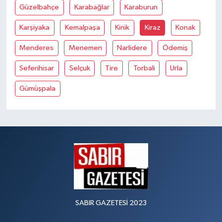
Güzelbahçe
Karabağlar
Karaburun
Karşiyaka
Kemalpaşa
Kinik
Kiraz
Konak
Menderes
Menemen
Narlidere
Ödemiş
Seferihisar
Selçuk
Tire
Torbali
Urla
Gümüşpala
SABIR GAZETESİ 2023