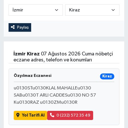
Paylaş
İzmir
Kiraz
07 Ağustos 2026 Cuma nöbetçi
eczane adres, telefon ve konumları
Özyılmaz Eczanesi
Kiraz
u0130STu0130KLAL MAHALLEu0130
SABu0130T ARLI CADDESu0130 NO 57
Ku0130RAZ u0130ZMu0130R
Yol Tarifi Al
0 (232) 572 35 49