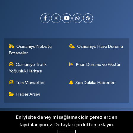
Osmaniye Nöbetçi
Osmaniye Hava Durumu
Eczaneler
Osmaniye Trafik
Puan Durumu ve Fikstür
Yoğunluk Haritası
Tüm Manşetler
Son Dakika Haberleri
Haber Arşivi
Künye
İletişim
Gizlilik Sözleşmesi
En iyi site deneyimi sağlamak için çerezlerden
faydalanıyoruz. Detaylar için lütfen tıklayın.
Haber Yazılımı:
TE Bilişim