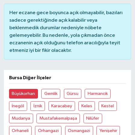
Her eczane gece boyunca açık olmayabilir, bazıları
sadece gerektiğinde açık kalabilir veya
beklenmedik durumlar nedeniyle nöbete
gelemeyebilir. Bu nedenle, yola çıkmadan önce
eczanenin açık olduğunu telefon aracılığıyla teyit
etmeniz iyi bir fikir olacaktır.
Bursa Diğer İlçeler
Büyükorhan
Gemlik
Gürsu
Harmancik
İnegöl
İznik
Karacabey
Keles
Kestel
Mudanya
Mustafakemalpaşa
Nilüfer
Orhaneli
Orhangazi
Osmangazi
Yenişehir