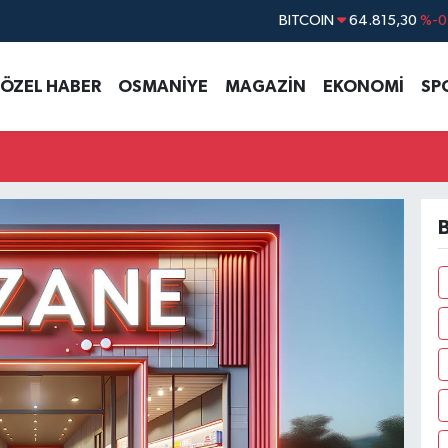
BITCOIN
64.815,30
%-0
DOLAR
47,7436
%0.1
ÖZEL HABER
OSMANİYE
MAGAZİN
EKONOMİ
SP
EURO
55,2510
%0.3
STERLİN
64,4811
%0.3
GRAM ALTIN
6660.55
%
BİST100
13.779
%-1
B