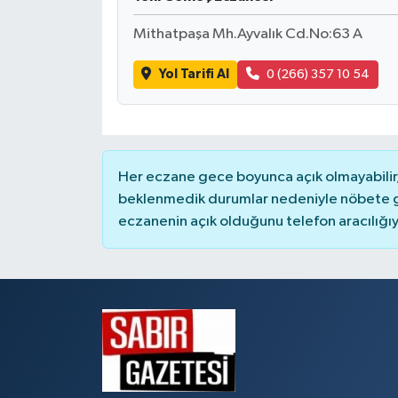
Mithatpaşa Mh.Ayvalık Cd.No:63 A
Yol Tarifi Al
0 (266) 357 10 54
Her eczane gece boyunca açık olmayabilir, 
beklenmedik durumlar nedeniyle nöbete g
eczanenin açık olduğunu telefon aracılığıyla 