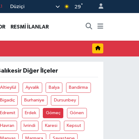
°
Düziçi
.1
29
8
OR
RESMİ İLANLAR
2
8
0
4
alıkesir Diğer İlçeler
Altieylül
Ayvalik
Balya
Bandirma
Bigadiç
Burhaniye
Dursunbey
Edremit
Erdek
Gömeç
Gönen
Havran
İvrindi
Karesi
Kepsut
Manyas
Marmara
Savaştepe