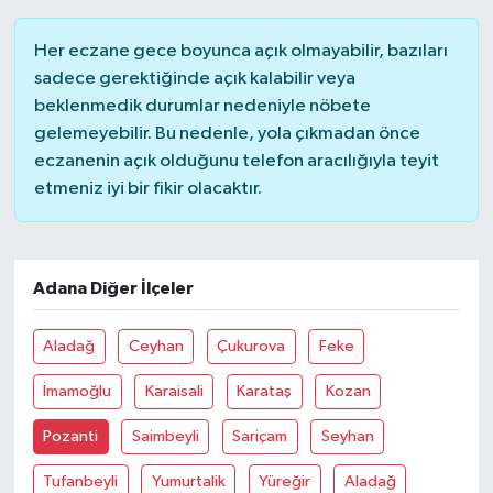
Her eczane gece boyunca açık olmayabilir, bazıları
sadece gerektiğinde açık kalabilir veya
beklenmedik durumlar nedeniyle nöbete
gelemeyebilir. Bu nedenle, yola çıkmadan önce
eczanenin açık olduğunu telefon aracılığıyla teyit
etmeniz iyi bir fikir olacaktır.
Adana Diğer İlçeler
Aladağ
Ceyhan
Çukurova
Feke
İmamoğlu
Karaisali
Karataş
Kozan
Pozanti
Saimbeyli
Sariçam
Seyhan
Tufanbeyli
Yumurtalik
Yüreğir
Aladağ