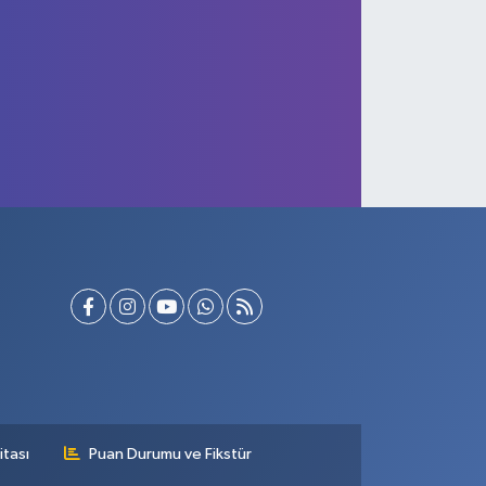
al'ın Efsane Filmi "Garip"in Çekim
 Yeniden Keşfedildi
itası
Puan Durumu ve Fikstür