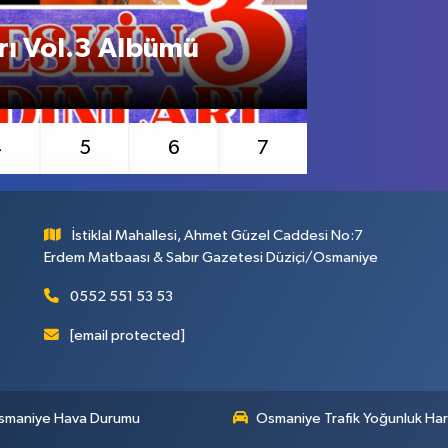
rı Vol.3 Albümü
Kemal Sun
Mekanları
4
5
6
7
İstiklal Mahallesi, Ahmet Güzel Caddesi No:7
Erdem Matbaası & Sabır Gazetesi Düziçi/Osmaniye
0552 551 53 53
[email protected]
smaniye Hava Durumu
Osmaniye Trafik Yoğunluk Har