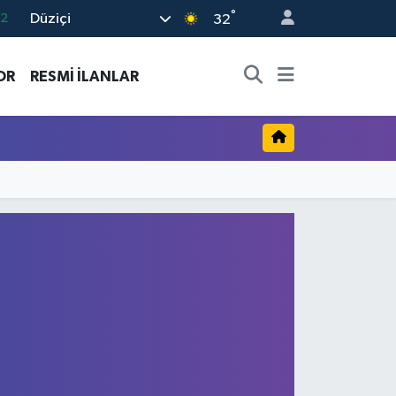
°
Düziçi
.2
32
17
OR
RESMİ İLANLAR
27
35
12
19