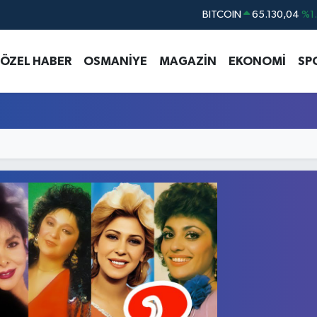
BITCOIN
65.130,04
%1
DOLAR
47,7106
%0.
ÖZEL HABER
OSMANİYE
MAGAZİN
EKONOMİ
SP
EURO
55,1652
%0.
STERLİN
64,4046
%0.
GRAM ALTIN
6618.49
%2.
BİST100
13.773
%-