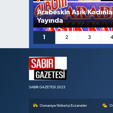
Arabeskin Aşık Kadınla
Yayında
1
2
3
SABIR GAZETESİ 2023
Osmaniye Nöbetçi Eczaneler
O