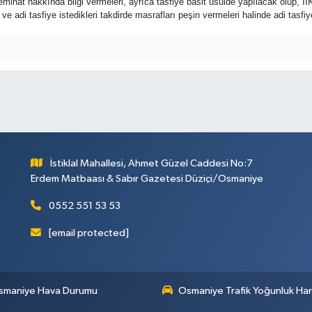
minat hakkında bilgi vermeleri, ayrıca tasfiye basit usulde yapılacak olup, İİ
leri ve adi tasfiye istedikleri takdirde masrafları peşin vermeleri halinde adi t
İstiklal Mahallesi, Ahmet Güzel Caddesi No:7
Erdem Matbaası & Sabır Gazetesi Düziçi/Osmaniye
0552 551 53 53
[email protected]
smaniye Hava Durumu
Osmaniye Trafik Yoğunluk Har