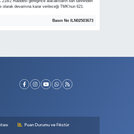
K 218/2 maddesi gereğince alacaklıların ilan tarihinden
asfiye olarak devamına karar verileceği TMK'nun 621.
Basın No ILN02503673
itası
Puan Durumu ve Fikstür