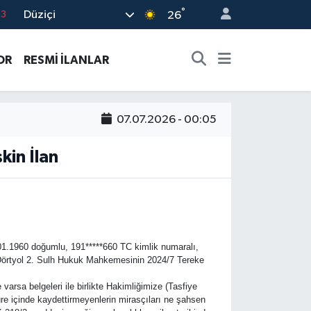
°
Düziçi
63
26
16
OR
RESMİ İLANLAR
02
07
5
07.07.2026 - 00:05
0
kin İlan
.01.1960 doğumlu, 191*****660 TC kimlik numaralı,
Dörtyol 2. Sulh Hukuk Mahkemesinin 2024/7 Tereke
varsa belgeleri ile birlikte Hakimliğimize (Tasfiye
e içinde kaydettirmeyenlerin mirasçıları ne şahsen