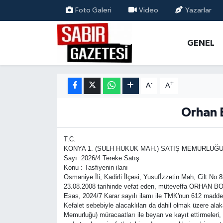
Foto Galeri
Video
Yazarlar
GENEL
Osmaniye Nöbetçi Eczaneler
GENEL
ÖZEL HABER
Osmaniye Hava Durumu
-
+
A
A
OSMANİYE
Osmaniye Trafik Yoğunluk Haritası
Orhan B
MAGAZİN
Süper Lig Puan Durumu ve Fikstür
EKONOMİ
Tüm Manşetler
T.C.
KONYA 1. (SULH HUKUK MAH.) SATIŞ MEMURLUĞ
Sayı :2026/4 Tereke Satış
SPOR
Son Dakika Haberleri
Konu : Tasfiyenin ilanı
Osmaniye İli, Kadirli İlçesi, Yusufİzzetin Mah, Cilt N
23.08.2008 tarihinde vefat eden, müteveffa ORHAN BOZ
RESMİ İLANLAR
Haber Arşivi
Esas, 2024/7 Karar sayılı ilamı ile TMK'nun 612 maddesi
Kefalet sebebiyle alacaklıları da dahil olmak üzere alaka
Memurluğu) müracaatları ile beyan ve kayıt ettirmeleri