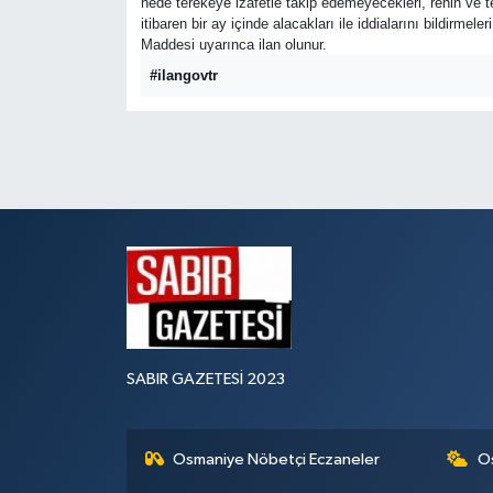
nede terekeye izafetle takip edemeyecekleri, rehin ve te
itibaren bir ay içinde alacakları ile iddialarını bildirme
Maddesi uyarınca ilan olunur.
#ilangovtr
SABIR GAZETESİ 2023
Osmaniye Nöbetçi Eczaneler
O