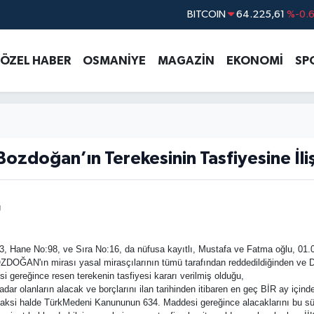
BITCOIN
64.225,61
%-0.
DOLAR
47,7143
%0.
ÖZEL HABER
OSMANİYE
MAGAZİN
EKONOMİ
SP
EURO
55,0317
%-0.
STERLİN
64,2463
%0.
GRAM ALTIN
6510.40
%0.4
BİST100
13.799
%7
ozdoğan’ın Terekesinin Tasfiyesine İliş
U
o:83, Hane No:98, ve Sıra No:16, da nüfusa kayıtlı, Mustafa ve Fatma oğlu, 01
DOĞAN'ın mirası yasal mirasçılarının tümü tarafından reddedildiğinden ve 
 gereğince resen terekenin tasfiyesi kararı verilmiş olduğu,
dar olanların alacak ve borçlarını ilan tarihinden itibaren en geç BİR ay içinde 
, aksi halde TürkMedeni Kanununun 634. Maddesi gereğince alacaklarını bu sür