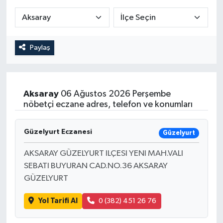
Paylaş
Aksaray
06 Ağustos 2026 Perşembe
nöbetçi eczane adres, telefon ve konumları
Güzelyurt Eczanesi
Güzelyurt
AKSARAY GÜZELYURT ILÇESI YENI MAH.VALI
SEBATI BUYURAN CAD.NO.36 AKSARAY
GÜZELYURT
Yol Tarifi Al
0 (382) 451 26 76