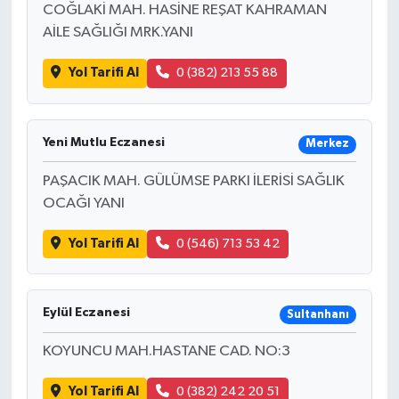
COĞLAKİ MAH. HASİNE REŞAT KAHRAMAN
AİLE SAĞLIĞI MRK.YANI
Yol Tarifi Al
0 (382) 213 55 88
Yeni Mutlu Eczanesi
Merkez
PAŞACIK MAH. GÜLÜMSE PARKI İLERİSİ SAĞLIK
OCAĞI YANI
Yol Tarifi Al
0 (546) 713 53 42
Eylül Eczanesi
Sultanhanı
KOYUNCU MAH.HASTANE CAD. NO:3
Yol Tarifi Al
0 (382) 242 20 51