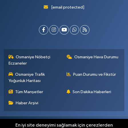
[email protected]
Osmaniye Nöbetçi
Osmaniye Hava Durumu
Eczaneler
Osmaniye Trafik
Puan Durumu ve Fikstür
Yoğunluk Haritası
Tüm Manşetler
Son Dakika Haberleri
Haber Arşivi
Künye
İletişim
Gizlilik Sözleşmesi
En iyi site deneyimi sağlamak için çerezlerden