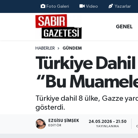
Foto Galeri
Video
Yazarlar
GENEL
Osmaniye Nöbetçi Eczaneler
GENEL
ÖZEL HABER
Osmaniye Hava Durumu
HABERLER
GÜNDEM
OSMANİYE
Osmaniye Trafik Yoğunluk Haritası
Türkiye Dahil 
MAGAZİN
Süper Lig Puan Durumu ve Fikstür
“Bu Muamele 
EKONOMİ
Tüm Manşetler
Türkiye dahil 8 ülke, Gazze yard
SPOR
Son Dakika Haberleri
gösterdi.
RESMİ İLANLAR
Haber Arşivi
EZGISU ŞIMŞEK
24.05.2026 - 21:50
EDITÖR
YAYINLANMA