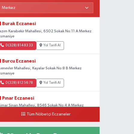
Burak Eczanesi
azım Karabekir Mahallesi, 6502 Sokak No:11 A Merkez
smaniye
0 (328) 814 83 33
Yol Tarifi Al
Burcu Eczanesi
senevler Mahallesi, Kayalar Sokak No:8 B Merkez
smaniye
0 (328) 812 56 78
Yol Tarifi Al
Pınar Eczanesi
imar Sinan Mahallesi, 8546 Sokak No:4 A Merkez
smaniye
Tüm Nöbetçi Eczaneler
0 (328) 826 04 73
Yol Tarifi Al