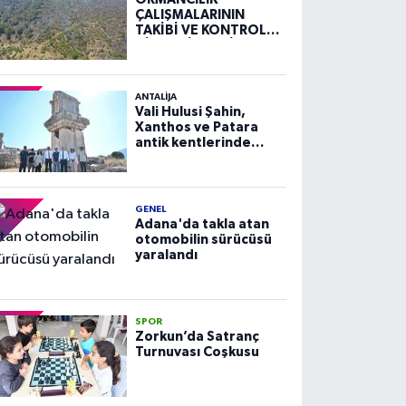
ÇALIŞMALARININ
TAKİBİ VE KONTROLÜ
HİZMETİ ALIM İLANI
ANTALIJA
Vali Hulusi Şahin,
Xanthos ve Patara
antik kentlerinde
incelemelerde
bulundu
GENEL
Adana'da takla atan
otomobilin sürücüsü
yaralandı
SPOR
Zorkun’da Satranç
Turnuvası Coşkusu