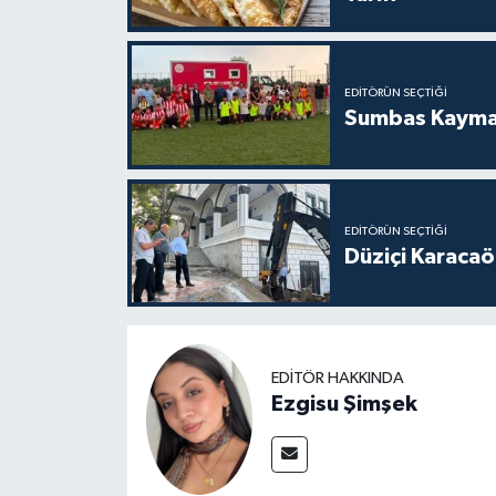
EDITÖRÜN SEÇTIĞI
Sumbas Kaymak
EDITÖRÜN SEÇTIĞI
Düziçi Karacaö
EDITÖR HAKKINDA
Ezgisu Şimşek