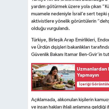
yardım götürmek üzere yola çıkan “Kür
muamele nedeniyle İsrail’e sert tepki
aktivistlere yönelik görüntülerin “dehş
olduğu vurgulandı.
Türkiye, Birleşik Arap Emirlikleri, End
ve Ürdün dışişleri bakanlıkları tarafınd
Güvenlik Bakanı Itamar Ben-Gvir’in tut
Uzmanlardan K
Yapmayın
İçeriği Görüntül
Açıklamada, alıkonulan kişilerin kamu
ve insan hakları ihlali anlamına geldiği