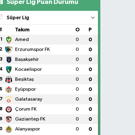
Süper Lig Puan Durumu
Süper Lig
#
Takım
O
P
1
Amed
0
0
2
Erzurumspor FK
0
0
3
Başakşehir
0
0
4
Kocaelispor
0
0
5
Beşiktaş
0
0
6
Eyüpspor
0
0
7
Galatasaray
0
0
8
Çorum FK
0
0
9
Gaziantep FK
0
0
0
Alanyaspor
0
0