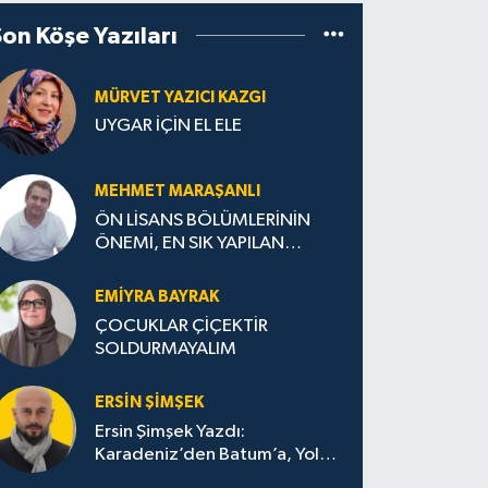
Son Köşe Yazıları
MÜRVET YAZICI KAZGI
UYGAR İÇİN EL ELE
MEHMET MARAŞANLI
ÖN LİSANS BÖLÜMLERİNİN
ÖNEMİ, EN SIK YAPILAN
HATALAR VE DOĞRU TERCİH
STRATEJİLERİ
EMIYRA BAYRAK
ÇOCUKLAR ÇİÇEKTİR
SOLDURMAYALIM
ERSIN ŞIMŞEK
Ersin Şimşek Yazdı:
Karadeniz’den Batum’a, Yolun
Bana Bıraktıkları