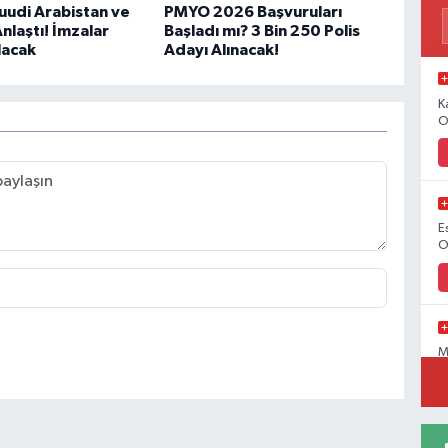
Suudi Arabistan ve
PMYO 2026 Başvuruları
nlaştı! İmzalar
Başladı mı? 3 Bin 250 Polis
lacak
Adayı Alınacak!
K
O
E
O
M
O