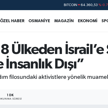
BITCOIN
64.360,53
%-0.
DOLAR
47,7069
%0.
ÖZEL HABER
OSMANİYE
MAGAZİN
EKONOMİ
SP
EURO
55,0265
%0.
STERLİN
64,1897
%0.
GRAM ALTIN
6574.81
%1.
8 Ülkeden İsrail’e 
BİST100
13.887
%6
İnsanlık Dışı”
ım filosundaki aktivistlere yönelik muamele
1 DK
OKUNMA SÜRESI