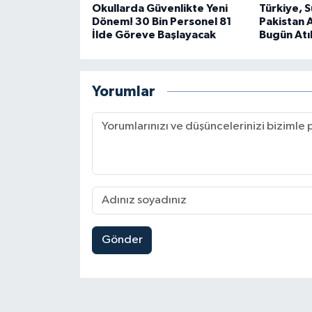
Okullarda Güvenlikte Yeni
Türkiye, 
Dönem! 30 Bin Personel 81
Pakistan A
İlde Göreve Başlayacak
Bugün Atı
Yorumlar
Gönder