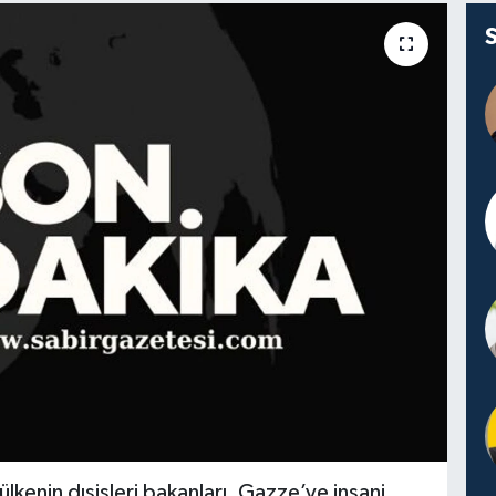
lkenin dışişleri bakanları, Gazze’ye insani