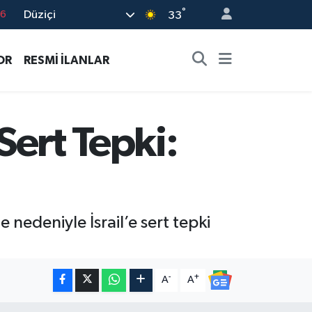
°
Düziçi
76
33
17
OR
RESMİ İLANLAR
01
02
44
Sert Tepki:
4
 nedeniyle İsrail’e sert tepki
-
+
A
A