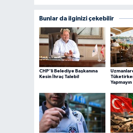
Bunlar da ilginizi çekebilir
CHP'li Belediye Başkanına
Uzmanlard
Kesin İhraç Talebi!
Tüketirke
Yapmayın