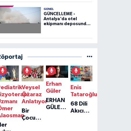
GENEL
GÜNCELLEME -
Antalya'da otel
ekipmanı deposunda
çıkan yangın kontrol
altına alındı
Röportaj
Erhan
ediatrik
Veysel
Enis
Güler
izyoterapi
Özaraz
Tataroğlu
ERHAN
Uzmanı
Anlatıyor
68 Dili
GÜLER'IN
Ömer
Bir
Akıcı
YENI
Alaosman
Çocuğun
Konuşan
TEKLISI
Her
Umudu,
Öğretmenle
'TEK