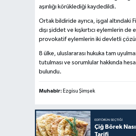
aşırılığı körüklediği kaydedildi.
Ortak bildiride ayrıca, işgal altındaki Fi
dışı şiddet ve kışkırtıcı eylemlerin de e
provokatif eylemlerin iki devletli çöz
8 ülke, uluslararası hukuka tam uyulması
tutulması ve sorumlular hakkında hesap
bulundu.
Muhabir:
Ezgisu Şimşek
EDITÖRÜN SEÇTIĞI
Çiğ Börek Nasıl 
Tarifi