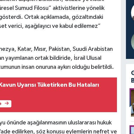
esel Sumud Filosu” aktivistlerine yönelik
 gösterdi. Ortak açıklamada, gözaltındaki
et verici, aşağılayıcı ve kabul edilemez”
onezya, Katar, Mısır, Pakistan, Suudi Arabistan
an yayımlanan ortak bildiride, İsrail Ulusal
umunun insan onuruna aykırı olduğu belirtildi.
avun Uyarısı Tüketirken Bu Hataları
e
oyu önünde aşağılanmasının uluslararası hukuk
 ifade edilirken, söz konusu eylemlerin nefret ve