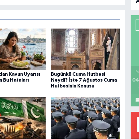
B
P
H
İM
an Kavun Uyarısı
Bugünkü Cuma Hutbesi
04
n Bu Hataları
Neydi? İşte 7 Ağustos Cuma
Hutbesinin Konusu