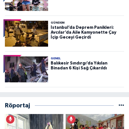
GÜNDEM
İstanbul’da Deprem Panikleri:
Avcılar’da Aile Kamyonette Çay
İçip Geceyi Geçirdi
GENEL
Balıkesir Sındırgı’da Yıkılan
Binadan 6 Kişi Sağ Çıkarıldı
Röportaj