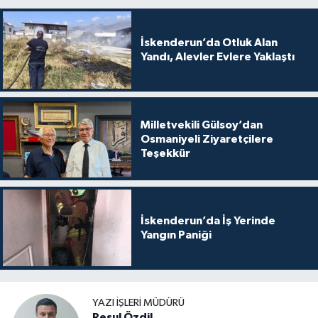
İskenderun’da Otluk Alan
Yandı, Alevler Evlere Yaklaştı
Milletvekili Gülsoy’dan
Osmaniyeli Ziyaretçilere
Teşekkür
İskenderun’da İş Yerinde
Yangın Paniği
YAZI İŞLERI MÜDÜRÜ
Resul Özdil