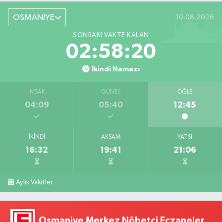
OSMANİYE
10.08.2026
SONRAKI VAKTE KALAN
02:58:19
İkindi Namazı
İMSAK
GÜNEŞ
ÖĞLE
04:09
05:40
12:45
İKINDI
AKŞAM
YATSI
16:32
19:41
21:06
Aylık Vakitler
Osmaniye Merkez Nöbetçi Eczaneler