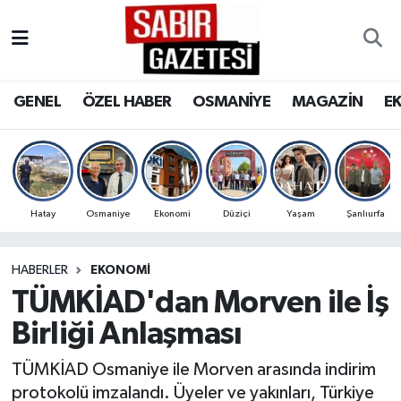
GENEL
Osmaniye Nöbetçi Eczaneler
GENEL
ÖZEL HABER
OSMANİYE
MAGAZİN
E
ÖZEL HABER
Osmaniye Hava Durumu
OSMANİYE
Osmaniye Trafik Yoğunluk Haritası
MAGAZİN
Süper Lig Puan Durumu ve Fikstür
Hatay
Osmaniye
Ekonomi
Düziçi
Yaşam
Şanlıurfa
EKONOMİ
Tüm Manşetler
HABERLER
EKONOMI
TÜMKİAD'dan Morven ile İş
SPOR
Son Dakika Haberleri
Birliği Anlaşması
RESMİ İLANLAR
Haber Arşivi
TÜMKİAD Osmaniye ile Morven arasında indirim
protokolü imzalandı. Üyeler ve yakınları, Türkiye