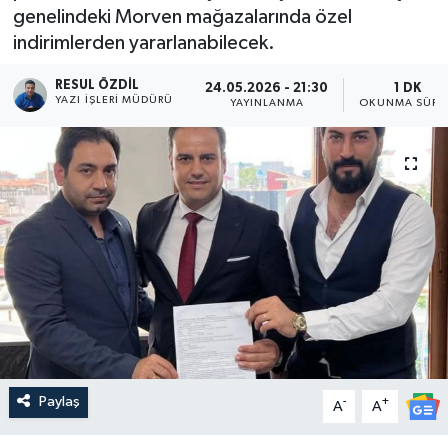
genelindeki Morven mağazalarında özel
indirimlerden yararlanabilecek.
RESUL ÖZDIL
24.05.2026 - 21:30
1 DK
YAZI İŞLERI MÜDÜRÜ
YAYINLANMA
OKUNMA SÜRE
Paylaş
-
+
A
A