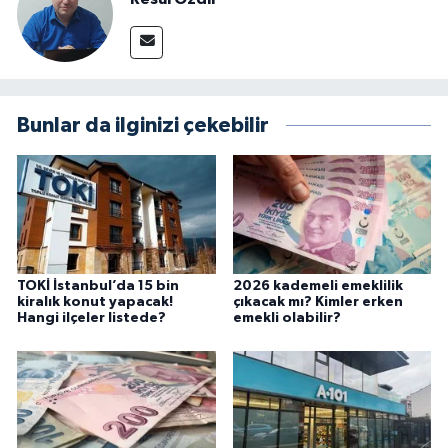
Bunlar da ilginizi çekebilir
TOKİ İstanbul’da 15 bin
2026 kademeli emeklilik
kiralık konut yapacak!
çıkacak mı? Kimler erken
Hangi ilçeler listede?
emekli olabilir?