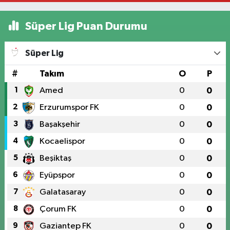
Süper Lig Puan Durumu
Süper Lig
#
Takım
O
P
1
Amed
0
0
2
Erzurumspor FK
0
0
3
Başakşehir
0
0
4
Kocaelispor
0
0
5
Beşiktaş
0
0
6
Eyüpspor
0
0
7
Galatasaray
0
0
8
Çorum FK
0
0
9
Gaziantep FK
0
0