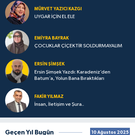
MÜRVET YAZICI KAZGI
UYGAR İÇİN EL ELE
EMIYRA BAYRAK
ÇOCUKLAR ÇİÇEKTİR SOLDURMAYALIM
ERSIN ŞIMŞEK
Ersin Şimşek Yazdı: Karadeniz’den
Batum’a, Yolun Bana Bıraktıkları
FAKIR YILMAZ
İnsan, İletişim ve Şura..
Geçen Yıl Bugün
10 Ağustos 2025