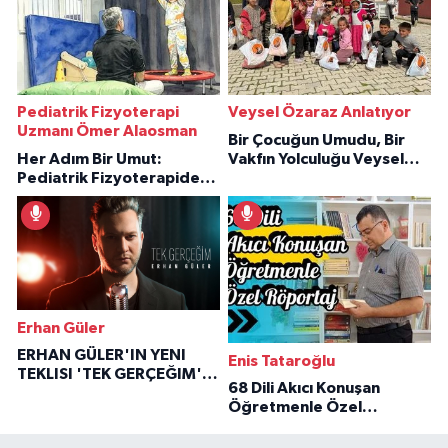
Pediatrik Fizyoterapi
Veysel Özaraz Anlatıyor
Uzmanı Ömer Alaosman
Bir Çocuğun Umudu, Bir
Her Adım Bir Umut:
Vakfın Yolculuğu Veysel
Pediatrik Fizyoterapiden
Özaraz Anlatıyor
İlham Veren Hikâyeler
Erhan Güler
ERHAN GÜLER'IN YENI
Enis Tataroğlu
TEKLISI 'TEK GERÇEĞIM'LE
68 Dili Akıcı Konuşan
BÜYÜK DÖNÜŞÜ
Öğretmenle Özel
Röportaj