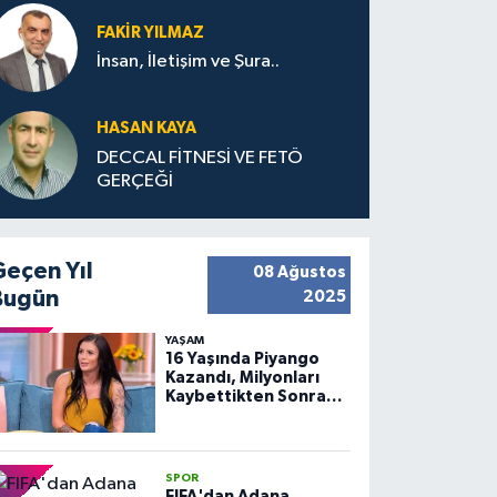
FAKIR YILMAZ
İnsan, İletişim ve Şura..
HASAN KAYA
DECCAL FİTNESİ VE FETÖ
GERÇEĞİ
Geçen Yıl
08 Ağustos
Bugün
2025
YAŞAM
16 Yaşında Piyango
Kazandı, Milyonları
Kaybettikten Sonra
Huzuru Buldu
SPOR
FIFA'dan Adana