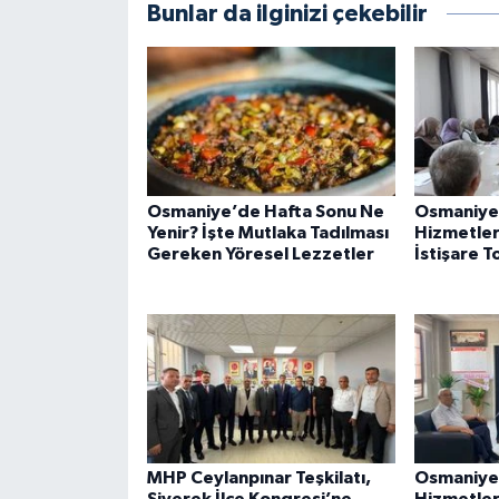
Bunlar da ilginizi çekebilir
Osmaniye’de Hafta Sonu Ne
Osmaniye
Yenir? İşte Mutlaka Tadılması
Hizmetleri
Gereken Yöresel Lezzetler
İstişare T
MHP Ceylanpınar Teşkilatı,
Osmaniye