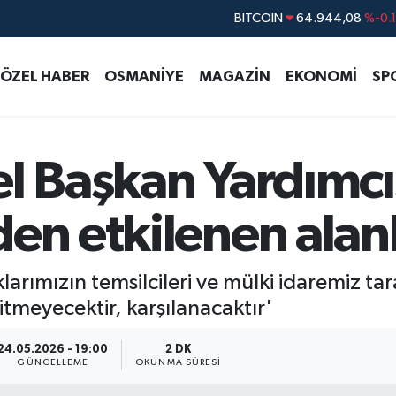
BITCOIN
64.944,08
%-0.
DOLAR
47,7436
%0.
EURO
55,2510
%0.
ÖZEL HABER
OSMANİYE
MAGAZİN
EKONOMİ
SP
STERLİN
64,4811
%0.
GRAM ALTIN
6660.55
%0.
el Başkan Yardımc
BİST100
13.779
%-
en etkilenen alanl
ıklarımızın temsilcileri ve mülki idaremiz t
itmeyecektir, karşılanacaktır'
24.05.2026 - 19:00
2 DK
GÜNCELLEME
OKUNMA SÜRESI