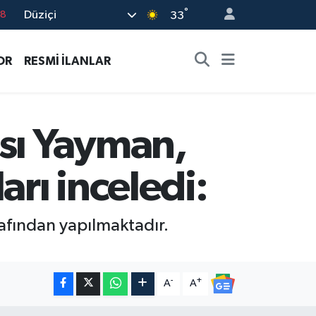
18
°
Düziçi
33
18
32
OR
RESMİ İLANLAR
38
03
ısı Yayman,
14
arı inceledi:
arafından yapılmaktadır.
-
+
A
A