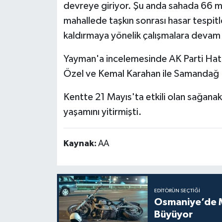
devreye giriyor. Şu anda sahada 66 m
mahallede taşkın sonrası hasar tespitle
kaldırmaya yönelik çalışmalara devam
Yayman'a incelemesinde AK Parti Hatay
Özel ve Kemal Karahan ile Samandağ B
Kentte 21 Mayıs'ta etkili olan sağanak
yaşamını yitirmişti.
Kaynak:
AA
EDITÖRÜN SEÇTIĞI
Osmaniye’de Mo
Büyüyor