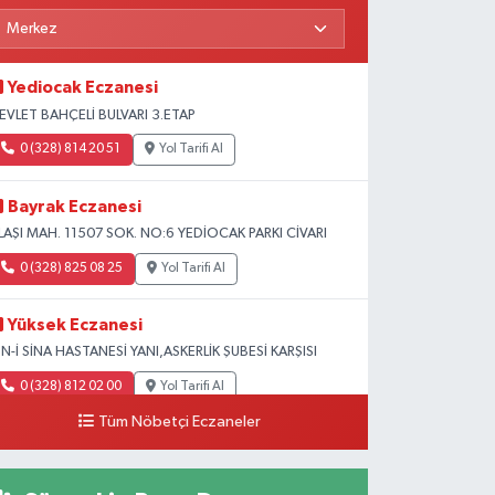
Yediocak Eczanesi
EVLET BAHÇELİ BULVARI 3.ETAP
0 (328) 814 20 51
Yol Tarifi Al
Bayrak Eczanesi
LAŞI MAH. 11507 SOK. NO:6 YEDİOCAK PARKI CİVARI
0 (328) 825 08 25
Yol Tarifi Al
Yüksek Eczanesi
BN-İ SİNA HASTANESİ YANI,ASKERLİK ŞUBESİ KARŞISI
0 (328) 812 02 00
Yol Tarifi Al
Tüm Nöbetçi Eczaneler