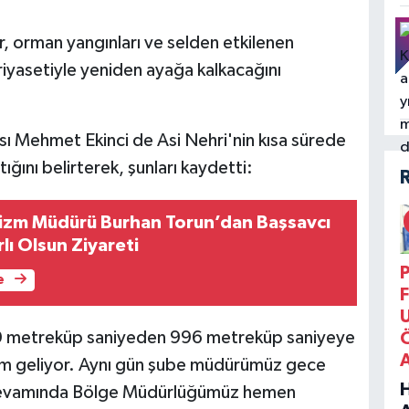
 orman yangınları ve selden etkilenen
iyasetiyle yeniden ayağa kalkacağını
sı Mehmet Ekinci de Asi Nehri'nin kısa sürede
ığını belirterek, şunları kaydetti:
Turizm Müdürü Burhan Torun’dan Başsavcı
rlı Olsun Ziyareti
P
e
F
150 metreküp saniyeden 996 metreküp saniyeye
kım geliyor. Aynı gün şube müdürümüz gece
 devamında Bölge Müdürlüğümüz hemen