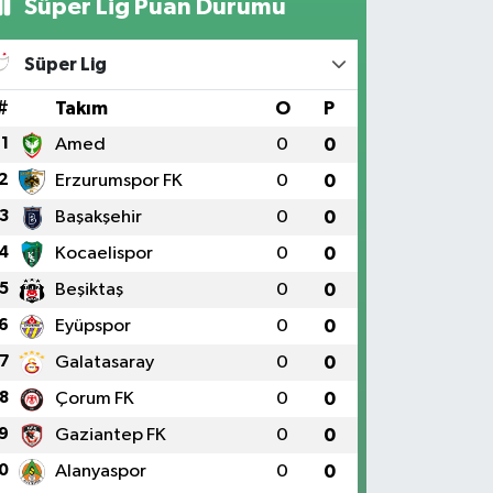
Süper Lig Puan Durumu
Süper Lig
#
Takım
O
P
1
Amed
0
0
2
Erzurumspor FK
0
0
3
Başakşehir
0
0
4
Kocaelispor
0
0
5
Beşiktaş
0
0
6
Eyüpspor
0
0
7
Galatasaray
0
0
8
Çorum FK
0
0
9
Gaziantep FK
0
0
0
Alanyaspor
0
0