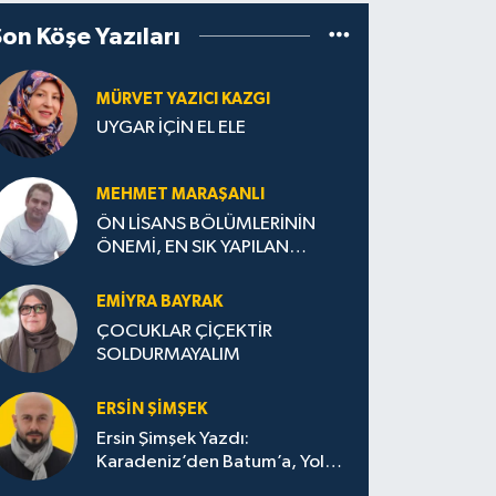
Son Köşe Yazıları
MÜRVET YAZICI KAZGI
UYGAR İÇİN EL ELE
MEHMET MARAŞANLI
ÖN LİSANS BÖLÜMLERİNİN
ÖNEMİ, EN SIK YAPILAN
HATALAR VE DOĞRU TERCİH
STRATEJİLERİ
EMIYRA BAYRAK
ÇOCUKLAR ÇİÇEKTİR
SOLDURMAYALIM
ERSIN ŞIMŞEK
Ersin Şimşek Yazdı:
Karadeniz’den Batum’a, Yolun
Bana Bıraktıkları