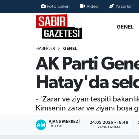
Foto Galeri
Video
Yazarlar
GENEL
Osmaniye Nöbetçi Eczaneler
GENEL
ÖZEL HABER
Osmaniye Hava Durumu
HABERLER
GENEL
OSMANİYE
Osmaniye Trafik Yoğunluk Haritası
AK Parti Gen
MAGAZİN
Süper Lig Puan Durumu ve Fikstür
Hatay'da seld
EKONOMİ
Tüm Manşetler
- 'Zarar ve ziyan tespiti bakanl
SPOR
Son Dakika Haberleri
Kimsenin zarar ve ziyanı boşa g
RESMİ İLANLAR
Haber Arşivi
AJANS MERKEZI
24.05.2026 - 18:49
EDITÖR
YAYINLANMA