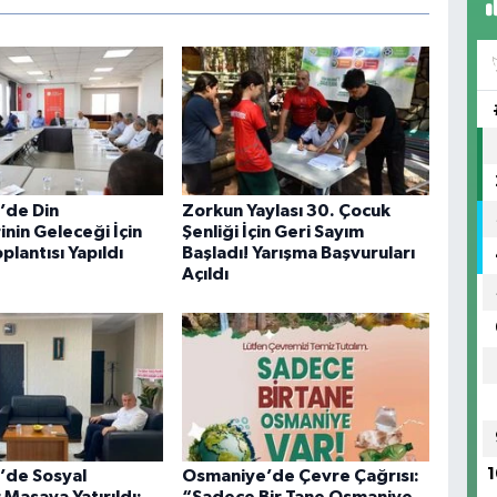
’de Din
Zorkun Yaylası 30. Çocuk
nin Geleceği İçin
Şenliği İçin Geri Sayım
oplantısı Yapıldı
Başladı! Yarışma Başvuruları
Açıldı
1
’de Sosyal
Osmaniye’de Çevre Çağrısı: