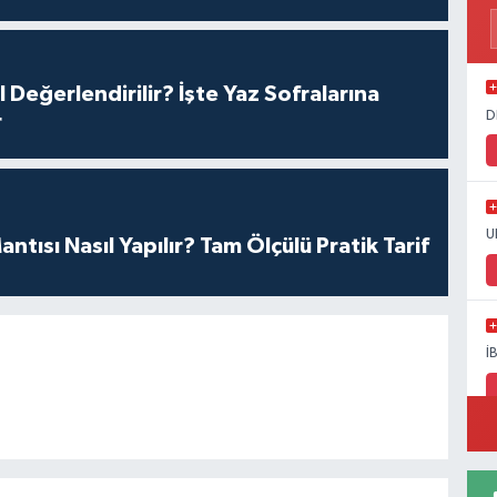
l Değerlendirilir? İşte Yaz Sofralarına
D
r
U
antısı Nasıl Yapılır? Tam Ölçülü Pratik Tarif
İ