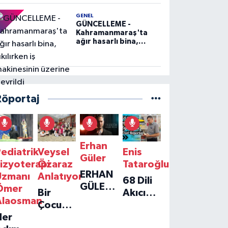
GENEL
GÜNCELLEME -
Kahramanmaraş'ta
ağır hasarlı bina,
yıkılırken iş
makinesinin üzerine
devrildi
Röportaj
Erhan
ediatrik
Veysel
Enis
Güler
izyoterapi
Özaraz
Tataroğlu
ERHAN
Uzmanı
Anlatıyor
68 Dili
GÜLER'IN
Ömer
Bir
Akıcı
YENI
Alaosman
Çocuğun
Konuşan
TEKLISI
Her
Umudu,
Öğretmenle
'TEK