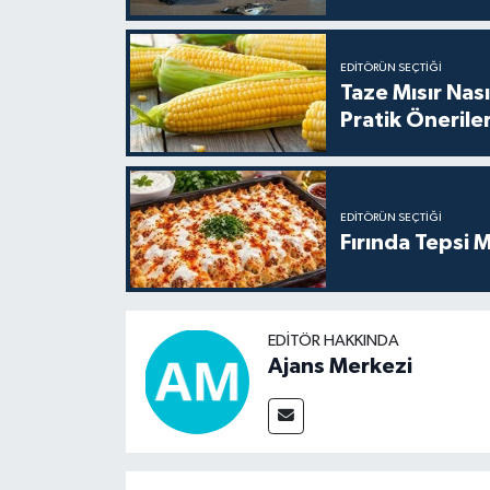
EDITÖRÜN SEÇTIĞI
Taze Mısır Nası
Pratik Önerile
EDITÖRÜN SEÇTIĞI
Fırında Tepsi M
EDITÖR HAKKINDA
Ajans Merkezi