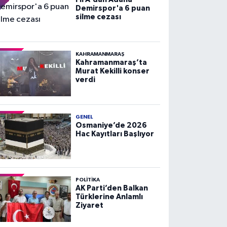
Demirspor'a 6 puan
silme cezası
KAHRAMANMARAŞ
Kahramanmaraş’ta
Murat Kekilli konser
verdi
GENEL
Osmaniye’de 2026
Hac Kayıtları Başlıyor
POLITIKA
AK Parti’den Balkan
Türklerine Anlamlı
Ziyaret