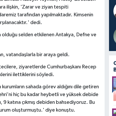
a ilişkin, 'Zarar ve ziyan tespiti
 idaremiz tarafından yapılmaktadır. Kimsenin
şılanacaktır.' dedi.
 olduğu selden etkilenen Antakya, Defne ve
n, vatandaşlarla bir araya geldi.
tecilere, ziyaretlerde Cumhurbaşkanı Recep
rini ilettiklerini söyledi.
üm kurumların sahada görev aldığını dile getiren
hri'ni hiç bu kadar heybetli ve yüksek debide
dı, 9 katına çıkmış debiden bahsediyoruz. Bu
 durum oluşturmuştu.' diye konuştu.