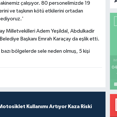
akinemiz çalışıyor. 80 personelimizde 19
B
rini ve taşkının kötü etkilerini ortadan
 ediyoruz.'
P
 Milletvekilleri Adem Yeşildal, Abdulkadir
elediye Başkanı Emrah Karaçay da eşlik etti.
H
 bazı bölgelerde sele neden olmuş, 5 kişi
İM
04
tosiklet Kullanımı Artıyor Kaza Riski